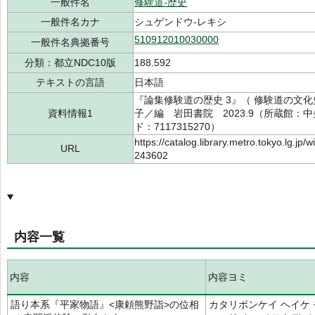
一般件名
修験道-歴史
一般件名カナ
シュゲンドウ-レキシ
510912010030000
一般件名典拠番号
分類：都立NDC10版
188.592
テキストの言語
日本語
『論集修験道の歴史 3』（ 修験道の文化史）
資料情報1
子／編 岩田書院 2023.9（所蔵館：中央
ド：7117315270）
https://catalog.library.metro.tokyo.lg.jp
URL
243602
内容一覧
内容
内容ヨミ
語り本系『平家物語』<康頼熊野詣>の位相
カタリボンケイ ヘイケ 