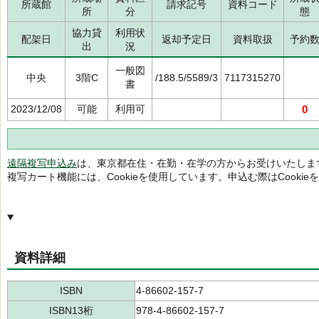
所蔵館
請求記号
資料コード
所
分
態
協力貸
利用状
配架日
返却予定日
資料取扱
予約
出
況
一般図
中央
3階C
/188.5/5589/3
7117315270
書
2023/12/08
可能
利用可
0
遠隔複写申込み
は、東京都在住・在勤・在学の方からお受けいたしま
複写カート機能には、Cookieを使用しています。申込む際はCooki
資料詳細
ISBN
4-86602-157-7
ISBN13桁
978-4-86602-157-7