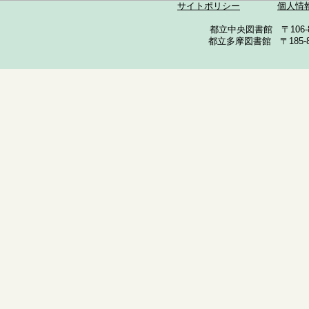
サイトポリシー
個人情
都立中央図書館 〒106-857
都立多摩図書館 〒185-852