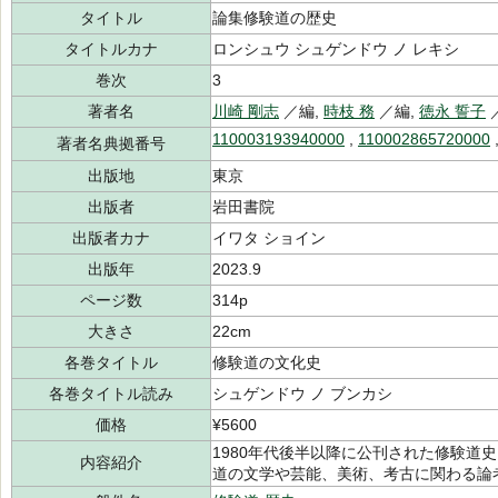
タイトル
論集修験道の歴史
タイトルカナ
ロンシュウ シュゲンドウ ノ レキシ
巻次
3
著者名
川崎 剛志
／編,
時枝 務
／編,
徳永 誓子
110003193940000
,
110002865720000
著者名典拠番号
出版地
東京
出版者
岩田書院
出版者カナ
イワタ ショイン
出版年
2023.9
ページ数
314p
大きさ
22cm
各巻タイトル
修験道の文化史
各巻タイトル読み
シュゲンドウ ノ ブンカシ
価格
¥5600
1980年代後半以降に公刊された修験道
内容紹介
道の文学や芸能、美術、考古に関わる論