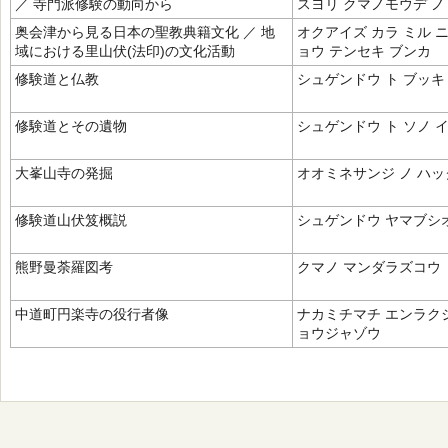
／ 寺門派修験の動向から
スヨリ クマノモウデ ノ
奥会津から見る日本の聖教典籍文化 ／ 地
オクアイズ カラ ミル 
域における里山伏(法印)の文化活動
ョウ テンセキ ブンカ
修験道と仏教
シュゲンドウ ト ブッキ
修験道とその遺物
シュゲンドウ ト ソノ 
大峯山寺の発掘
オオミネサンジ ノ ハッ
修験道山伏笈概説
シュゲンドウ ヤマブシ
熊野曼荼羅図考
クマノ マンダラズコウ
中道町円楽寺の役行者像
ナカミチマチ エンラクジ
ョウジャゾウ