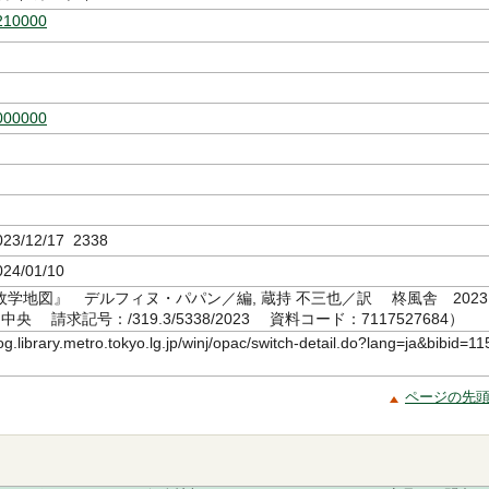
210000
000000
語
3/12/17 2338
24/01/10
学地図』 デルフィヌ・パパン／編, 蔵持 不三也／訳 柊風舎 2023.
央 請求記号：/319.3/5338/2023 資料コード：7117527684）
log.library.metro.tokyo.lg.jp/winj/opac/switch-detail.do?lang=ja&bibid=11
ページの先