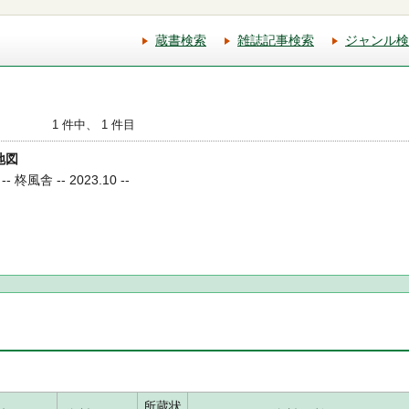
蔵書検索
雑誌記事検索
ジャンル検
1 件中、 1 件目
地図
風舎 -- 2023.10 --
所蔵状