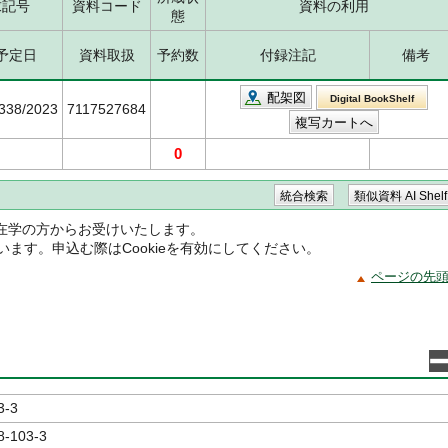
求記号
資料コード
資料の利用
態
予定日
資料取扱
予約数
付録注記
備考
配架図
Digital BookShelf
5338/2023
7117527684
0
在学の方からお受けいたします。
ています。申込む際はCookieを有効にしてください。
ページの先
3-3
8-103-3