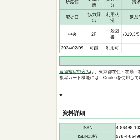
所蔵館
請
所
分
協力貸
利用状
配架日
返却
出
況
一般図
中央
2F
/319.3/
書
2024/02/09
可能
利用可
遠隔複写申込み
は、東京都在住・在勤・
複写カート機能には、Cookieを使用し
資料詳細
ISBN
4-86498-10
ISBN13桁
978-4-8649