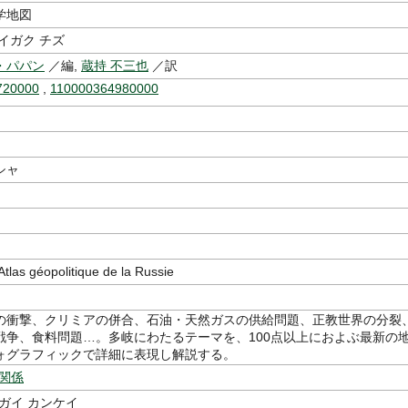
学地図
イガク チズ
・パパン
／編,
蔵持 不三也
／訳
720000
,
110000364980000
シャ
s géopolitique de la Russie
の衝撃、クリミアの併合、石油・天然ガスの供給問題、正教世界の分裂
戦争、食料問題…。多岐にわたるテーマを、100点以上におよぶ最新の
ォグラフィックで詳細に表現し解説する。
外関係
ガイ カンケイ