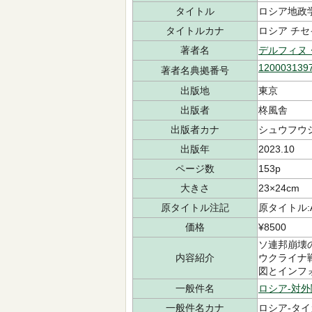
タイトル
ロシア地政
タイトルカナ
ロシア チセ
著者名
デルフィヌ
120003139
著者名典拠番号
出版地
東京
出版者
柊風舎
出版者カナ
シュウフウ
出版年
2023.10
ページ数
153p
大きさ
23×24cm
原タイトル注記
原タイトル:Atla
価格
¥8500
ソ連邦崩壊
内容紹介
ウクライナ
図とインフ
一般件名
ロシア-対
一般件名カナ
ロシア-タイ