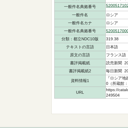
520051710
一般件名典拠番号
一般件名
ロシア
一般件名カナ
ロシア
一般件名典拠番号
520051700
分類：都立NDC10版
319.38
テキストの言語
日本語
原文の言語
フランス
書評掲載紙
読売新聞 202
書評掲載紙2
毎日新聞 20
『ロシア地政
資料情報1
0（所蔵館：中
https://cata
URL
249504