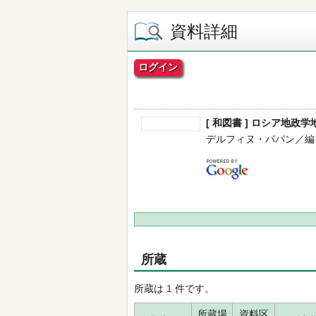
資料詳細
ログイン
[ 和図書 ] ロシア地政学
デルフィヌ・パパン／編 -- 柊
所蔵
所蔵は
1
件です。
所蔵場
資料区