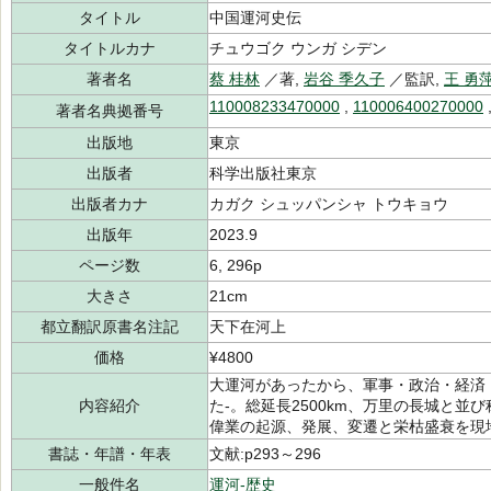
タイトル
中国運河史伝
タイトルカナ
チュウゴク ウンガ シデン
著者名
蔡 桂林
／著,
岩谷 季久子
／監訳,
王 勇
110008233470000
,
110006400270000
著者名典拠番号
出版地
東京
出版者
科学出版社東京
出版者カナ
カガク シュッパンシャ トウキョウ
出版年
2023.9
ページ数
6, 296p
大きさ
21cm
都立翻訳原書名注記
天下在河上
価格
¥4800
大運河があったから、軍事・政治・経済
内容紹介
た-。総延長2500km、万里の長城と
偉業の起源、発展、変遷と栄枯盛衰を現
書誌・年譜・年表
文献:p293～296
一般件名
運河-歴史