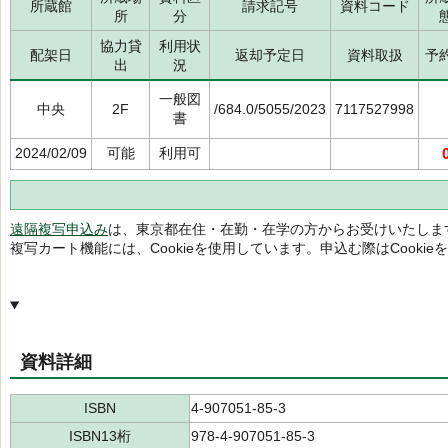
所蔵館
請求記号
資料コード
所
分
協力貸
利用状
配架日
返却予定日
資料取扱
予
出
況
一般図
中央
2F
/684.0/5055/2023
7117527998
書
2024/02/09
可能
利用可
遠隔複写申込み
は、東京都在住・在勤・在学の方からお受けいたしま
複写カート機能には、Cookieを使用しています。申込む際はCooki
資料詳細
ISBN
4-907051-85-3
ISBN13桁
978-4-907051-85-3