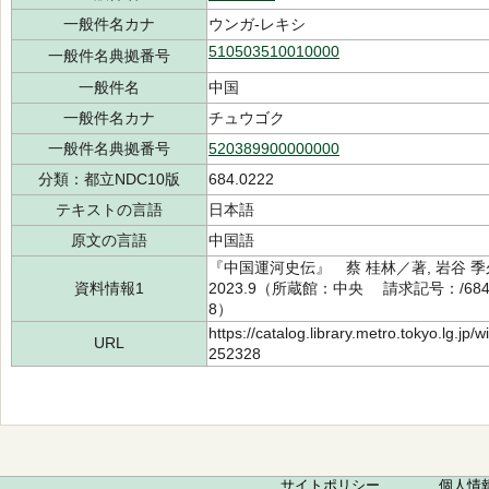
一般件名カナ
ウンガ-レキシ
510503510010000
一般件名典拠番号
一般件名
中国
一般件名カナ
チュウゴク
一般件名典拠番号
520389900000000
分類：都立NDC10版
684.0222
テキストの言語
日本語
原文の言語
中国語
『中国運河史伝』 蔡 桂林／著, 岩谷 
資料情報1
2023.9（所蔵館：中央 請求記号：/684.0
8）
https://catalog.library.metro.tokyo.lg.jp
URL
252328
サイトポリシー
個人情