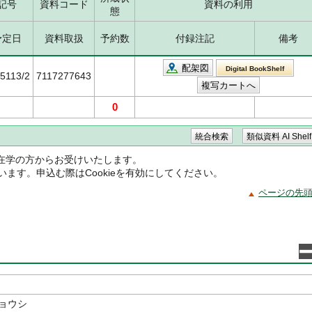
記号
資料コード
資料の利用
態
予定日
資料取扱
予約数
付録注記
備考
配架図
Digital BookShelf
/5113/2
7117277643
0
在学の方からお受けいたします。
ています。申込む際はCookieを有効にしてください。
ページの先
チョウシ