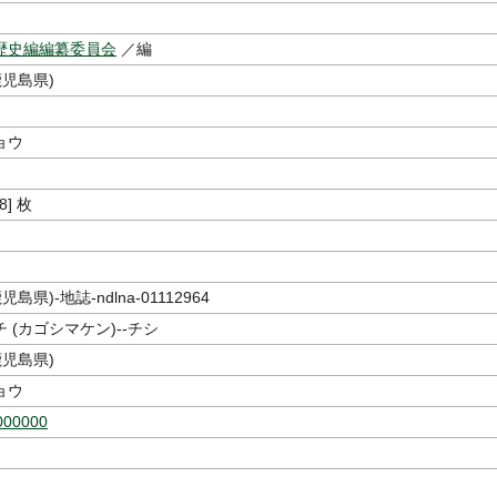
歴史編編纂委員会
／編
鹿児島県)
ョウ
8] 枚
島県)-地誌-ndlna-01112964
 (カゴシマケン)--チシ
鹿児島県)
ョウ
000000