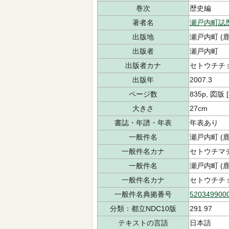
巻次
歴史編
著者名
瀬戸内町誌
出版地
瀬戸内町 (
出版者
瀬戸内町
出版者カナ
セトウチチ
出版年
2007.3
ページ数
835p, 図版 [
大きさ
27cm
書誌・年譜・年表
年表あり
一般件名
瀬戸内町 (鹿児
一般件名カナ
セトウチマチ
一般件名
瀬戸内町 (
一般件名カナ
セトウチチ
一般件名典拠番号
520349900
分類：都立NDC10版
291.97
テキストの言語
日本語