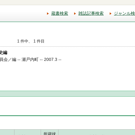
蔵書検索
雑誌記事検索
ジャンル検
1 件中、 1 件目
歴史編
 -- 瀬戸内町 -- 2007.3 --
所蔵状