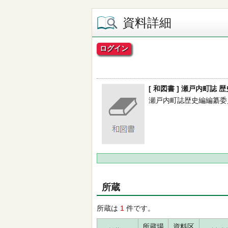
資料詳細
ログイン
[ 和図書 ] 瀬戸内町誌 
瀬戸内町誌歴史編編纂委員会／編
所蔵
所蔵は
1
件です。
所蔵場
資料区