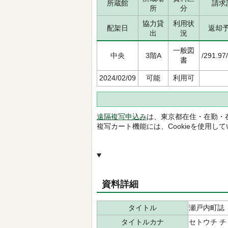
所蔵館
請求
所
分
協力貸
利用状
配架日
返却
出
況
一般図
中央
3階A
/291.97
書
2024/02/09
可能
利用可
遠隔複写申込み
は、東京都在住・在勤・
複写カート機能には、Cookieを使用し
資料詳細
タイトル
瀬戸内町誌
タイトルカナ
セトウチ 