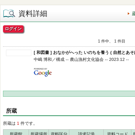
資料詳細
ログイン
1 件中、 1 件目
[ 和図書 ] おなかがへった いのちを養う ( 自然とあそ
中嶋 博和／構成 -- 農山漁村文化協会 -- 2023.12 --
所蔵
所蔵は
1
件です。
所蔵館
所蔵場所
資料区分
請求記号
資料コード