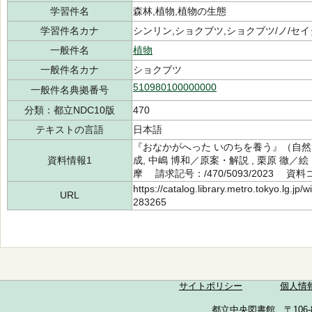
学習件名
森林,植物,植物の生態
学習件名カナ
シンリン,ショクブツ,ショクブツ/ノ/セ
一般件名
植物
一般件名カナ
ショクブツ
510980100000000
一般件名典拠番号
分類：都立NDC10版
470
テキストの言語
日本語
『おなかがへった いのちを養う』（自然
資料情報1
成, 中嶋 博和／原案・解説 , 栗原 徹／
摩 請求記号：/470/5093/2023 資料コ
https://catalog.library.metro.tokyo.lg.jp
URL
283265
サイトポリシー
個人情
都立中央図書館 〒106-857