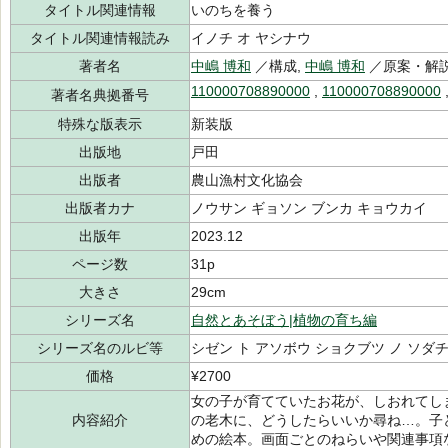
タイトル関連情報
いのちを養う
タイトル関連情報読み
イノチ オ ヤシナウ
著者名
中嶋 博和
／構成,
中嶋 博和
／原案・解説
110000708890000
,
110000708890000
著者名典拠番号
特殊な版表示
新装版
出版地
戸田
出版者
農山漁村文化協会
出版者カナ
ノウサン ギョソン ブンカ キョウカイ
出版年
2023.12
ページ数
31p
大きさ
29cm
シリーズ名
自然とあそぼう|植物の育ち編
シリーズ名のルビ等
シゼン ト アソボウ ショクブツ ノ ソダ
価格
¥2700
女の子が育てていたお花が、しおれてし
内容紹介
の老木に、どうしたらいいか尋ね…。子
めの絵本。画面ごとのねらいや関連事項