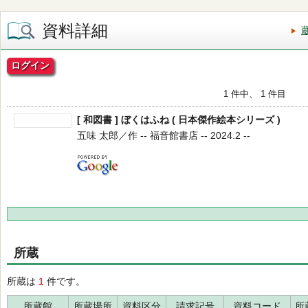
資料詳細
ログイン
1 件中、 1 件目
[ 和図書 ] ぼくはふね ( 日本傑作絵本シリーズ )
五味 太郎／作 -- 福音館書店 -- 2024.2 --
所蔵
所蔵は
1
件です。
所蔵館
所蔵場所
資料区分
請求記号
資料コード
所