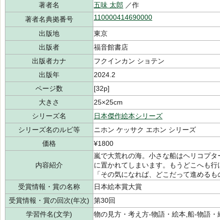
著者名
五味 太郎
／作
110000414690000
著者名典拠番号
出版地
東京
出版者
福音館書店
出版者カナ
フクインカン ショテン
出版年
2024.2
ページ数
[32p]
大きさ
25×25cm
シリーズ名
日本傑作絵本シリーズ
シリーズ名のルビ等
ニホン ケッサク エホン シリーズ
価格
¥1800
嵐で大荒れの海。小さな船はヘリコプタ
内容紹介
に置かれてしまいます。もうどこへも行
「その気になれば、どこだって進めるも
受賞情報・賞の名称
日本絵本賞大賞
受賞情報・賞の回次(年次)
第30回
学習件名(文学)
物の見方・考え方-物語・絵本,船-物語・