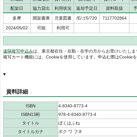
配架日
協力貸出
利用状況
返却予定日
資料取扱
多摩
開架書庫
児童図書
/E/ゴ5/720
7117702864
2024/05/02
可能
利用可
遠隔複写申込み
は、東京都在住・在勤・在学の方からお受けいたしま
複写カート機能には、Cookieを使用しています。申込む際はCooki
資料詳細
ISBN
4-8340-8773-4
ISBN13桁
978-4-8340-8773-4
タイトル
ぼくはふね
タイトルカナ
ボク ワ フネ