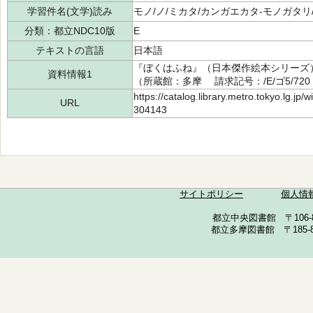
学習件名(文学)読み
モノ/ノ/ミカタ/カンガエカタ-モノガタリ
分類：都立NDC10版
E
テキストの言語
日本語
『ぼくはふね』（日本傑作絵本シリーズ） 
資料情報1
（所蔵館：多摩 請求記号：/E/ゴ5/720
https://catalog.library.metro.tokyo.lg.jp
URL
304143
サイトポリシー
個人情
都立中央図書館 〒106-857
都立多摩図書館 〒185-852