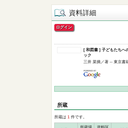
資料詳細
ログイン
[ 和図書 ] 子どもた
ック
三井 菜摘／著 -- 東京書籍 --
所蔵
所蔵は
1
件です。
所蔵場
資料区