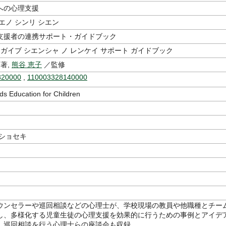
への心理支援
エノ シンリ シエン
支援者の連携サポート・ガイドブック
 ガイブ シエンシャ ノ レンケイ サポート ガイドブック
著,
熊谷 恵子
／監修
820000
,
110003328140000
ds Education for Children
 ショセキ
ウンセラーや巡回相談などの心理士が、学校現場の教員や他職種とチー
し、多様化する児童生徒の心理支援を効果的に行うための事例とアイデ
。巡回相談を行う心理士らの座談会も収録。