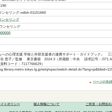
190
セリング-ndlsh-01151660
ウンセリング
カウンセリング
000000
ちへの心理支援 学校と外部支援者の連携サポート・ガイドブック』 三
熊谷 恵子／監修 東京書籍 2024.3（所蔵館：中央 請求記号：/371.4/
4 資料コード：7117766629）
log.library.metro.tokyo.lg.jp/winj/opac/switch-detail.do?lang=ja&bibid=11
ページの先
サイトポリシー
個人情報について
ご意見・お問合わ