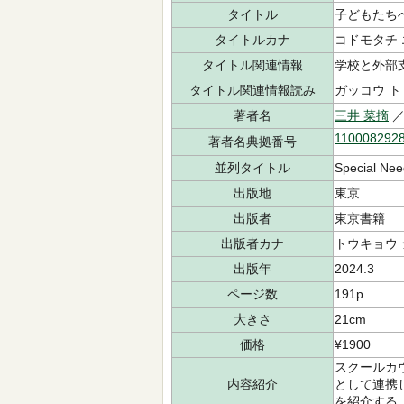
タイトル
子どもたち
タイトルカナ
コドモタチ 
タイトル関連情報
学校と外部
タイトル関連情報読み
ガッコウ ト
著者名
三井 菜摘
／
110008292
著者名典拠番号
並列タイトル
Special Nee
出版地
東京
出版者
東京書籍
出版者カナ
トウキョウ
出版年
2024.3
ページ数
191p
大きさ
21cm
価格
¥1900
スクールカ
内容紹介
として連携
を紹介する