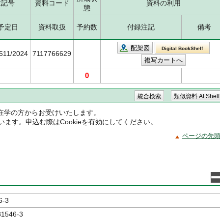
求記号
資料コード
資料の利用
態
予定日
資料取扱
予約数
付録注記
備考
配架図
Digital BookShelf
6511/2024
7117766629
0
在学の方からお受けいたします。
ています。申込む際はCookieを有効にしてください。
ページの先
6-3
81546-3