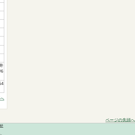
井
6
54
頭へ
ページの先頭へ
せ