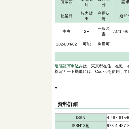
所蔵館
請
所
分
協力貸
利用状
配架日
返却
出
況
一般図
中央
2F
/371.4/
書
2024/04/02
可能
利用可
遠隔複写申込み
は、東京都在住・在勤・
複写カート機能には、Cookieを使用し
資料詳細
ISBN
4-487-8154
ISBN13桁
978-4-487-