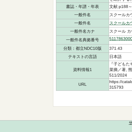
書誌・年譜・年表
文献:p188～
一般件名
スクールカウン
一般件名
スクールカ
一般件名カナ
スクール 
511786300
一般件名典拠番号
分類：都立NDC10版
371.43
テキストの言語
日本語
『子どもた
資料情報1
菜摘／著, 
511/202
https://cata
URL
315793