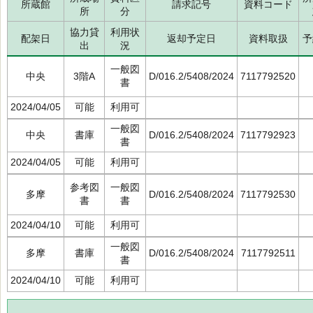
所蔵館
請求記号
資料コード
所
分
協力貸
利用状
配架日
返却予定日
資料取扱
予
出
況
一般図
中央
3階A
D/016.2/5408/2024
7117792520
書
2024/04/05
可能
利用可
一般図
中央
書庫
D/016.2/5408/2024
7117792923
書
2024/04/05
可能
利用可
参考図
一般図
多摩
D/016.2/5408/2024
7117792530
書
書
2024/04/10
可能
利用可
一般図
多摩
書庫
D/016.2/5408/2024
7117792511
書
2024/04/10
可能
利用可