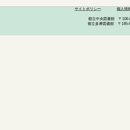
サイトポリシー
個人情
都立中央図書館 〒106-857
都立多摩図書館 〒185-852