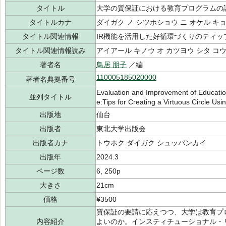
タイトル
大学の質保証における教育プログラムの
タイトルカナ
ダイガク ノ シツホショウ ニ オケル キ
タイトル関連情報
IR機能を活用した好循環づくりのティッ
タイトル関連情報読み
アイアール キノウ オ カツヨウ シタ コ
著者名
鳥居 朋子
／編
110005185020000
著者名典拠番号
Evaluation and Improvement of Education
並列タイトル
e:Tips for Creating a Virtuous Circle Usi
出版地
仙台
出版者
東北大学出版会
出版者カナ
トウホク ダイガク シュッパンカイ
出版年
2024.3
ページ数
6, 250p
大きさ
21cm
価格
¥3500
質保証の要請に応えつつ、大学は教育プ
内容紹介
よいのか。インスティチューショナル・