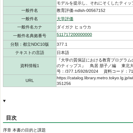
モデルを提示し、それにそくしたティッ
一般件名
教育評価-ndlsh-00567152
一般件名
大学評価
一般件名カナ
ダイガク ヒョウカ
511717200000000
一般件名典拠番号
分類：都立NDC10版
377.1
テキストの言語
日本語
『大学の質保証における教育プログラムの
資料情報1
のティップス』 鳥居 朋子／編 東北大
号：/377.1/5928/2024 資料コード：71
https://catalog.library.metro.tokyo.lg.jp
URL
351256
目次
序章 本書の目的と課題