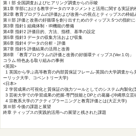
第Ⅰ部 全国調査およびヒアリング調査からの示唆
第1章 学部における教学データのマネジメントと活用に関する実証的
第2章 教育プログラムの評価および改善への視点とティップスの枠組
第Ⅱ部 評価と改善の好循環を創り出すためのティップス:5つの指針
第3章 指針1 組織体制・IR機能の整備
第4章 指針2 評価目的、方法、指標、基準の設定
第5章 指針3 データの収集方法および収集
第6章 指針4 データの分析・評価
第7章 指針5 評価結果の活用と改善
第8章 「教育プログラムの評価と改善の好循環ティップス(Ver.1.0)」
コラム:特色ある取り組みの事例
<英国>
1 英国から学ぶ高等教育の内部質保証フレーム-英国の大学調査から
ーリック大学、コベントリー大学)
<日本>
2 学習成果の可視化と質保証の強力ツールとしてのシステム内製化(
3 芸術大学での学習成果の把握-専門技能とDPとの葛藤-(沖縄県立芸
4 宗教系大学のアクティブラーニングと教育評価とは(大正大学)
第Ⅲ部 今後の課題と展望
終章 ティップスの実践的活用への展望と残された課題