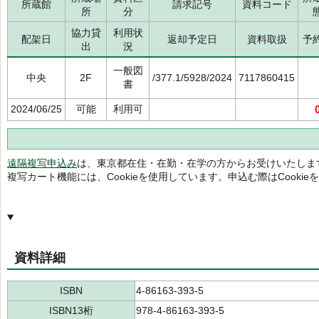
所蔵館
請求記号
資料コード
所
分
協力貸
利用状
配架日
返却予定日
資料取扱
予
出
況
一般図
中央
2F
/377.1/5928/2024
7117860415
書
2024/06/25
可能
利用可
遠隔複写申込み
は、東京都在住・在勤・在学の方からお受けいたしま
複写カート機能には、Cookieを使用しています。申込む際はCooki
資料詳細
ISBN
4-86163-393-5
ISBN13桁
978-4-86163-393-5