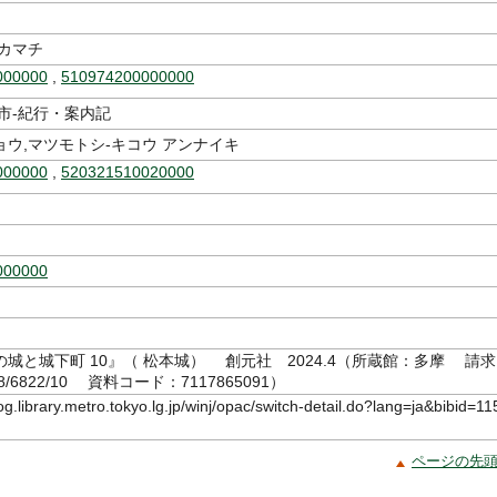
ウカマチ
000000
,
510974200000000
市-紀行・案内記
ウ,マツモトシ-キコウ アンナイキ
000000
,
520321510020000
000000
城と城下町 10』（ 松本城） 創元社 2024.4（所蔵館：多摩 請求
8/6822/10 資料コード：7117865091）
log.library.metro.tokyo.lg.jp/winj/opac/switch-detail.do?lang=ja&bibid=11
ページの先