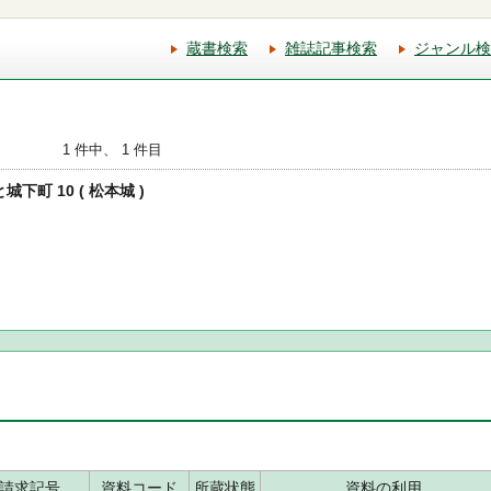
蔵書検索
雑誌記事検索
ジャンル検
1 件中、 1 件目
城下町 10 ( 松本城 )
請求記号
資料コード
所蔵状態
資料の利用