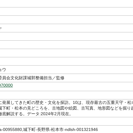
ャ
ョウ
委員会文化財課城郭整備担当／監修
970000
に発展してきた町の歴史・文化を探訪。10は、現存最古の五重天守・松
城下町・松本の見どころを、古地図や絵図、古写真、地形図などを掘り
底解説する。データ:2024年2月現在。
a-00955880,城下町-長野県-松本市-ndlsh-001321946