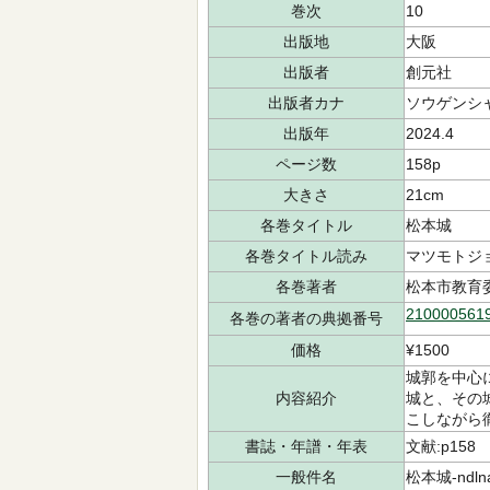
巻次
10
出版地
大阪
出版者
創元社
出版者カナ
ソウゲンシ
出版年
2024.4
ページ数
158p
大きさ
21cm
各巻タイトル
松本城
各巻タイトル読み
マツモトジ
各巻著者
松本市教育
210000561
各巻の著者の典拠番号
価格
¥1500
城郭を中心
内容紹介
城と、その
こしながら徹
書誌・年譜・年表
文献:p158
一般件名
松本城-ndln