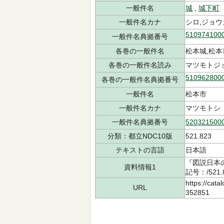
一般件名
城
,
城下町
一般件名カナ
シロ,ジョ
510974100
一般件名典拠番号
各巻の一般件名
松本城,松本
各巻の一般件名読み
マツモトジョ
510962800
各巻の一般件名典拠番号
一般件名
松本市
一般件名カナ
マツモトシ
一般件名典拠番号
520321500
分類：都立NDC10版
521.823
テキストの言語
日本語
『図説日本の
資料情報1
記号：/521.
https://cata
URL
352851