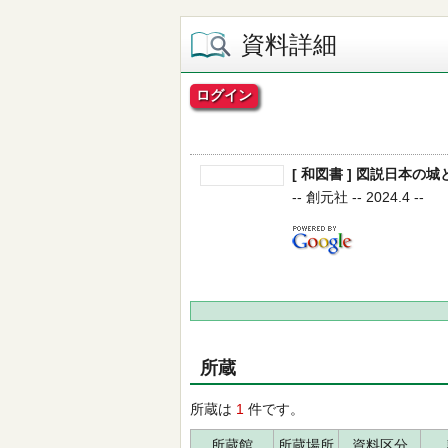
資料詳細
ログイン
[ 和図書 ] 図説日本の城と
-- 創元社 -- 2024.4 --
所蔵
所蔵は
1
件です。
所蔵館
所蔵場所
資料区分