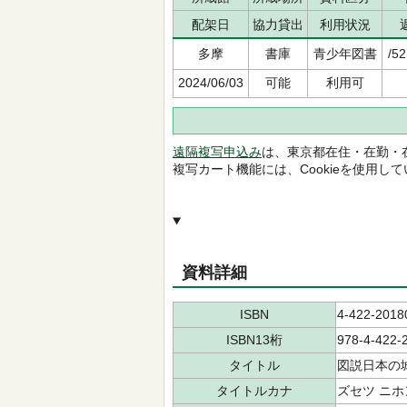
配架日
協力貸出
利用状況
多摩
書庫
青少年図書
/52
2024/06/03
可能
利用可
遠隔複写申込み
は、東京都在住・在勤・
複写カート機能には、Cookieを使用し
資料詳細
ISBN
4-422-2018
ISBN13桁
978-4-422-
タイトル
図説日本の
タイトルカナ
ズセツ ニホ