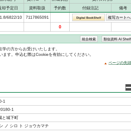
返却予定日
資料取扱
予約数
付録注記
備考
1.8/6822/10
7117865091
Digital BookShelf
0
在学の方からお受けいたします。
ています。申込む際はCookieを有効にしてください。
ページの先
0-1
20180-1
城と城下町
ン ノ シロ ト ジョウカマチ