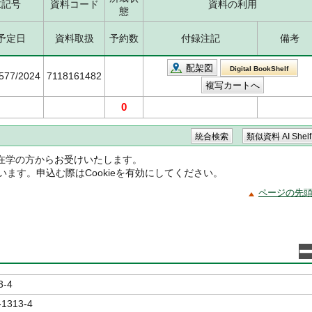
求記号
資料コード
資料の利用
態
予定日
資料取扱
予約数
付録注記
備考
配架図
Digital BookShelf
5577/2024
7118161482
0
在学の方からお受けいたします。
ています。申込む際はCookieを有効にしてください。
ページの先
3-4
-1313-4