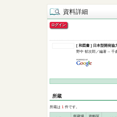
資料詳細
ログイン
[ 和図書 ] 日本型開
野中 郁次郎／編著 -- 千倉書房
所蔵
所蔵は
1
件です。
所蔵場
資料区