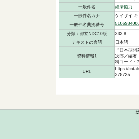
一般件名
経済協力
一般件名カナ
ケイザイ 
510698400
一般件名典拠番号
分類：都立NDC10版
333.8
テキストの言語
日本語
『日本型開
資料情報1
次郎／編著 
料コード：71
https://cata
URL
378725