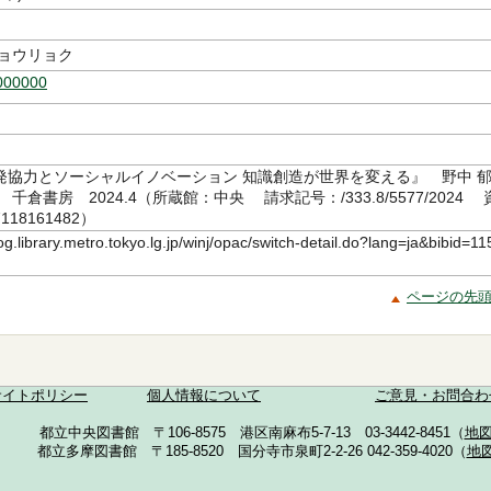
キョウリョク
000000
発協力とソーシャルイノベーション 知識創造が世界を変える』 野中 
千倉書房 2024.4（所蔵館：中央 請求記号：/333.8/5577/2024 
18161482）
log.library.metro.tokyo.lg.jp/winj/opac/switch-detail.do?lang=ja&bibid=11
ページの先
サイトポリシー
個人情報について
ご意見・お問合わ
都立中央図書館 〒106-8575 港区南麻布5-7-13 03-3442-8451（
地
都立多摩図書館 〒185-8520 国分寺市泉町2-2-26 042-359-4020（
地