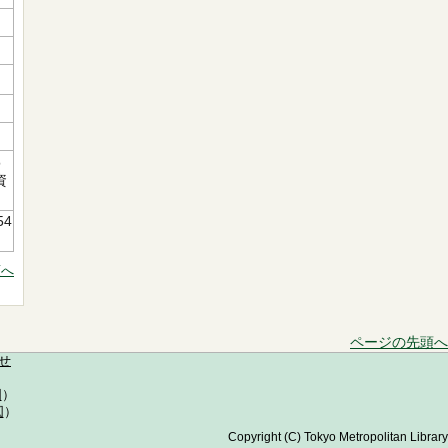
郁
資
54
頭へ
ページの先頭へ
せ
図
）
図
）
Copyright (C) Tokyo Metropolitan Library