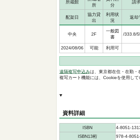
所蔵館
請
所
分
協力貸
利用状
配架日
返却
出
況
一般図
中央
2F
/333.8/
書
2024/08/06
可能
利用可
遠隔複写申込み
は、東京都在住・在勤・
複写カート機能には、Cookieを使用し
資料詳細
ISBN
4-8051-131
ISBN13桁
978-4-8051