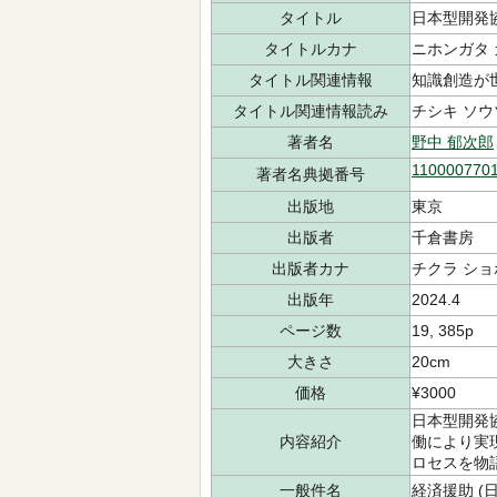
タイトル
日本型開発
タイトルカナ
ニホンガタ 
タイトル関連情報
知識創造が
タイトル関連情報読み
チシキ ソウ
著者名
野中 郁次郎
110000770
著者名典拠番号
出版地
東京
出版者
千倉書房
出版者カナ
チクラ ショ
出版年
2024.4
ページ数
19, 385p
大きさ
20cm
価格
¥3000
日本型開発
内容紹介
働により実
ロセスを物
一般件名
経済援助 (日本