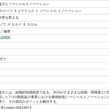
協力とソーシャルイノベーション
カイハツ キョウリョク ト ソーシャル イノベーション
世界を変える
ゾウ ガ セカイ オ カエル
／編著
120000
ボウ
協力とは、組織的知識創造である。JICAがさまざまな組織・関係者との
現した7つの開発協力事業における価値創造(ソーシャルイノベーション)
語り、その成功のポイントを解説する。
)-ndlsh-00618874