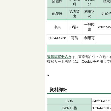
所蔵館
請求
所
分
協力貸
利用状
配架日
返却
出
況
一般図
中央
3階A
/202.5/
書
2024/05/28
可能
利用可
遠隔複写申込み
は、東京都在住・在勤・
複写カート機能には、Cookieを使用し
資料詳細
ISBN
4-8216-053
ISBN13桁
978-4-8216