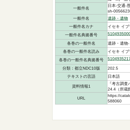
日本-交通-歴史
一般件名
sh-0056623
一般件名
遺跡・遺物
一般件名カナ
イセキ イブ
510493500
一般件名典拠番号
各巻の一般件名
遺跡・遺物-
各巻の一般件名読み
イセキ イブ
510493521
各巻の一般件名典拠番号
分類：都立NDC10版
202.5
テキストの言語
日本語
『考古調査
資料情報1
24.4（所蔵
https://cata
URL
588060