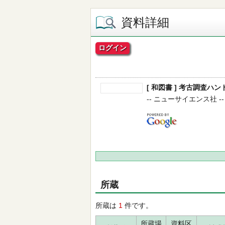
資料詳細
ログイン
[ 和図書 ] 考古調査ハン
-- ニューサイエンス社 -- 20
所蔵
所蔵は
1
件です。
所蔵場
資料区