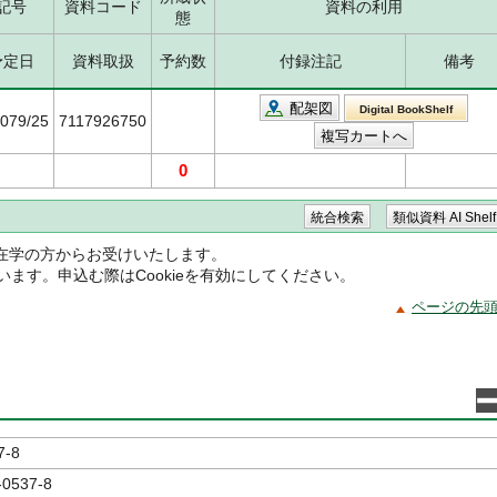
記号
資料コード
資料の利用
態
予定日
資料取扱
予約数
付録注記
備考
配架図
Digital BookShelf
5079/25
7117926750
0
在学の方からお受けいたします。
ています。申込む際はCookieを有効にしてください。
ページの先
7-8
-0537-8