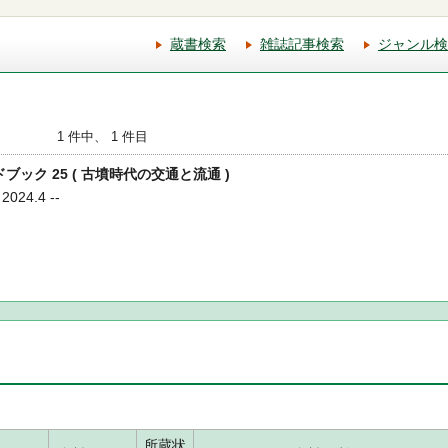
蔵書検索
雑誌記事検索
ジャンル検
1 件中、 1 件目
ドブック 25 ( 古墳時代の交通と流通 )
24.4 --
所蔵状