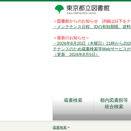
＜図書館からのお知らせ 詳細は以下をク
・メンテナンス日程、IDの有効期限、資
＜最新のお知らせ＞
・2026年8月20日（木曜日）21時から2
テナンスのため蔵書検索等Webサービス
（更新 2026年8月5日）
蔵書検索
都内図書館等
統合検索
蔵書検索
>