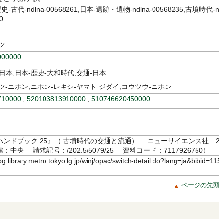
-古代-ndlna-00568261,日本-遺跡・遺物-ndlna-00568235,古墳時代-n
0
ツ
000000
日本,日本-歴史-大和時代,交通-日本
ツ-ニホン,ニホン-レキシ-ヤマト ジダイ,コウツウ-ニホン
710000
,
520103813910000
,
510746620450000
ハンドブック 25』（ 古墳時代の交通と流通） ニューサイエンス社 2
館：中央 請求記号：/202.5/5079/25 資料コード：7117926750）
log.library.metro.tokyo.lg.jp/winj/opac/switch-detail.do?lang=ja&bibid=11
ページの先