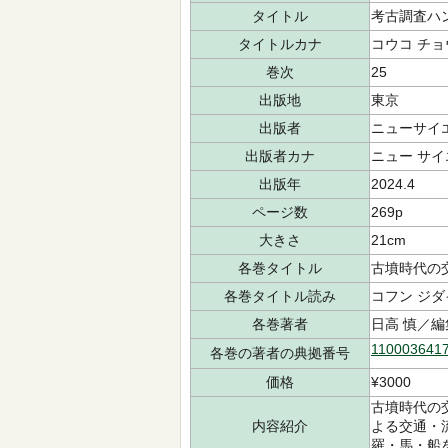
タイトル
考古調査ハ
タイトルカナ
コウコ チョ
巻次
25
出版地
東京
出版者
ニューサイ
出版者カナ
ニュー サ
出版年
2024.4
ページ数
269p
大きさ
21cm
各巻タイトル
古墳時代の
各巻タイトル読み
コフン ジダ
各巻著者
日高 慎／編
110003641
各巻の著者の典拠番号
価格
¥3000
古墳時代の
内容紹介
よる交通・
羅・馬・船