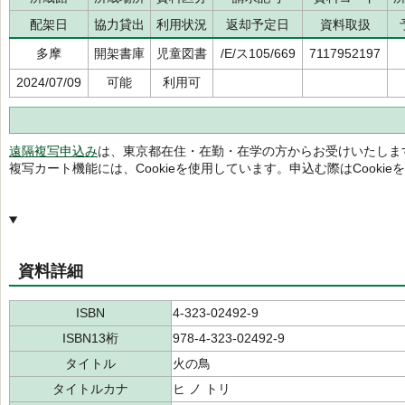
配架日
協力貸出
利用状況
返却予定日
資料取扱
多摩
開架書庫
児童図書
/E/ス105/669
7117952197
2024/07/09
可能
利用可
遠隔複写申込み
は、東京都在住・在勤・在学の方からお受けいたしま
複写カート機能には、Cookieを使用しています。申込む際はCooki
資料詳細
ISBN
4-323-02492-9
ISBN13桁
978-4-323-02492-9
タイトル
火の鳥
タイトルカナ
ヒ ノ トリ