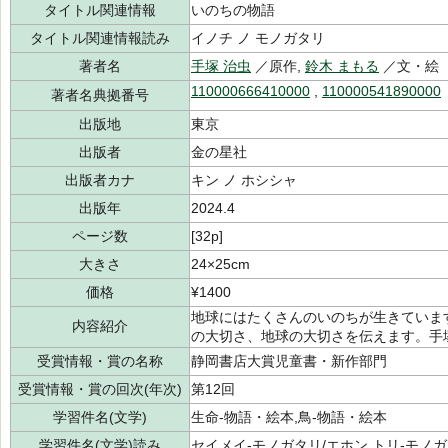
タイトル関連情報
いのちの物語
タイトル関連情報読み
イノチ ノ モノガタリ
著者名
手塚 治虫
／原作,
鈴木 まもる
／文・絵
110000666410000
,
110000541890000
著者名典拠番号
出版地
東京
出版者
金の星社
出版者カナ
キン ノ ホシシャ
出版年
2024.4
ページ数
[32p]
大きさ
24×25cm
価格
¥1400
地球にはたくさんのいのちが生きていま
内容紹介
の大切さ、地球の大切さを伝えます。手
受賞情報・賞の名称
静岡書店大賞児童書・新作部門
受賞情報・賞の回次(年次)
第12回
学習件名(文学)
生命-物語・絵本,鳥-物語・絵本
学習件名(文学)読み
セイメイ-モノガタリ/エホン,トリ-モノガ