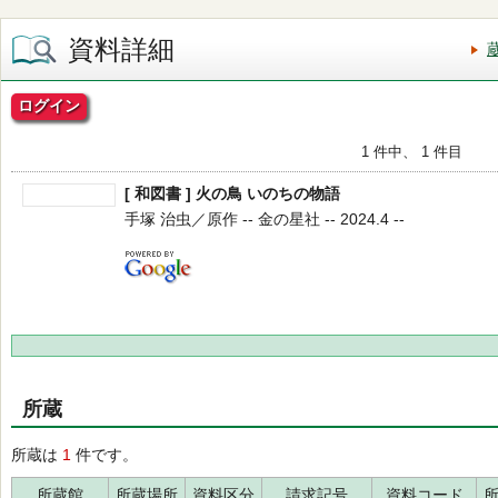
資料詳細
ログイン
1 件中、 1 件目
[ 和図書 ] 火の鳥 いのちの物語
手塚 治虫／原作 -- 金の星社 -- 2024.4 --
所蔵
所蔵は
1
件です。
所蔵館
所蔵場所
資料区分
請求記号
資料コード