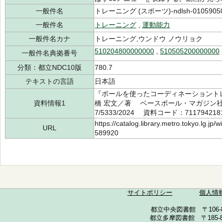
一般件名
トレーニング (スポーツ)-ndlsh-0105905
一般件名
トレーニング
,
運動能力
一般件名カナ
トレーニング,ウンドウ ノウリョク
510204800000000
,
510505200000000
一般件名典拠番号
分類：都立NDC10版
780.7
テキストの言語
日本語
『ボールを使ったコーディネーショント
資料情報1
橋 宏文／著 ベースボール・マガジン社 2
7/5333/2024 資料コード：711794218
https://catalog.library.metro.tokyo.lg.jp
URL
589920
サイトポリシー
個人情
都立中央図書館 〒106-857
都立多摩図書館 〒185-852