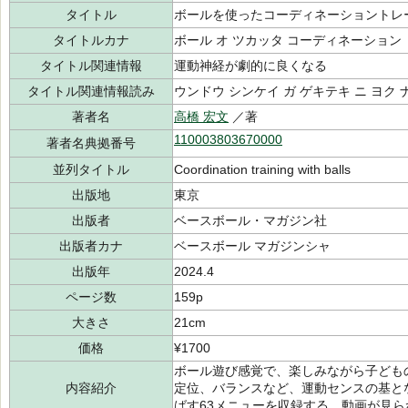
タイトル
ボールを使ったコーディネーショントレ
タイトルカナ
ボール オ ツカッタ コーディネーション
タイトル関連情報
運動神経が劇的に良くなる
タイトル関連情報読み
ウンドウ シンケイ ガ ゲキテキ ニ ヨク 
著者名
高橋 宏文
／著
110003803670000
著者名典拠番号
並列タイトル
Coordination training with balls
出版地
東京
出版者
ベースボール・マガジン社
出版者カナ
ベースボール マガジンシャ
出版年
2024.4
ページ数
159p
大きさ
21cm
価格
¥1700
ボール遊び感覚で、楽しみながら子ども
内容紹介
定位、バランスなど、運動センスの基と
ばす63メニューを収録する。動画が見ら