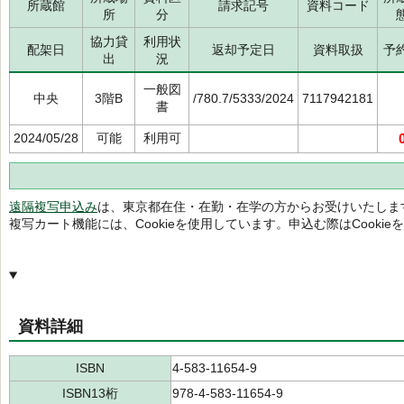
所蔵館
請求記号
資料コード
所
分
協力貸
利用状
配架日
返却予定日
資料取扱
予
出
況
一般図
中央
3階B
/780.7/5333/2024
7117942181
書
2024/05/28
可能
利用可
遠隔複写申込み
は、東京都在住・在勤・在学の方からお受けいたしま
複写カート機能には、Cookieを使用しています。申込む際はCooki
資料詳細
ISBN
4-583-11654-9
ISBN13桁
978-4-583-11654-9