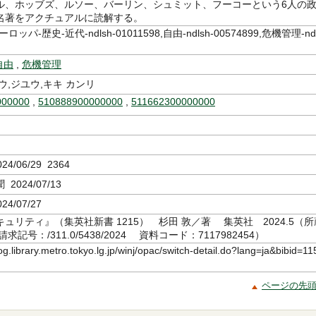
ル、ホッブズ、ルソー、バーリン、シュミット、フーコーという6人の
名著をアクチュアルに読解する。
ッパ-歴史-近代-ndlsh-01011598,自由-ndlsh-00574899,危機管理-nd
自由
,
危機管理
ウ,ジユウ,キキ カンリ
000000
,
510888900000000
,
511662300000000
4/06/29 2364
2024/07/13
24/07/27
ュリティ』（集英社新書 1215） 杉田 敦／著 集英社 2024.5（所
記号：/311.0/5438/2024 資料コード：7117982454）
log.library.metro.tokyo.lg.jp/winj/opac/switch-detail.do?lang=ja&bibid=11
ページの先