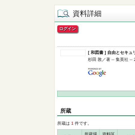
資料詳細
ログイン
[ 和図書 ] 自由とセキュリ
杉田 敦／著 -- 集英社 -- 20
所蔵
所蔵は
1
件です。
所蔵場
資料区