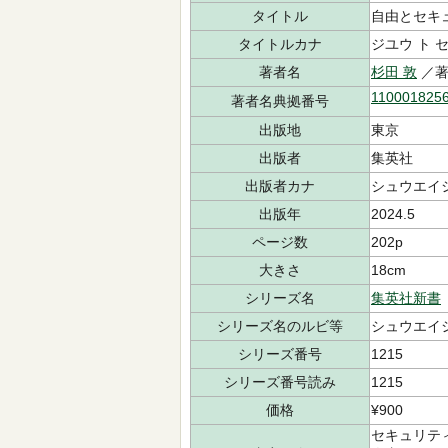
タイトル
自由とセキ
タイトルカナ
ジユウ ト 
著者名
杉田 敦
／
110001825
著者名典拠番号
出版地
東京
出版者
集英社
出版者カナ
シュウエイ
出版年
2024.5
ページ数
202p
大きさ
18cm
シリーズ名
集英社新書
シリーズ名のルビ等
シュウエイ
シリーズ番号
1215
シリーズ番号読み
1215
価格
¥900
セキュリテ