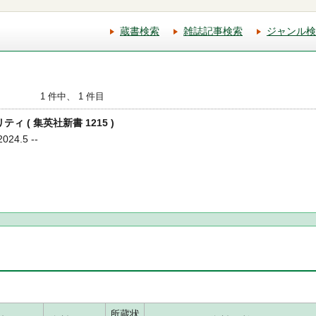
蔵書検索
雑誌記事検索
ジャンル検
1 件中、 1 件目
ティ ( 集英社新書 1215 )
24.5 --
所蔵状