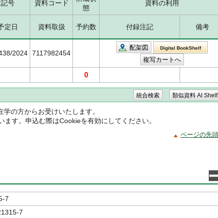
求記号
資料コード
資料の利用
態
予定日
資料取扱
予約数
付録注記
備考
配架図
Digital BookShelf
5438/2024
7117982454
0
在学の方からお受けいたします。
ています。申込む際はCookieを有効にしてください。
ページの先
5-7
21315-7