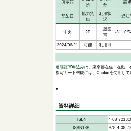
所蔵館
請
所
分
協力貸
利用状
配架日
返却
出
況
一般図
中央
2F
/311.0/
書
2024/06/21
可能
利用可
遠隔複写申込み
は、東京都在住・在勤・
複写カート機能には、Cookieを使用し
資料詳細
ISBN
4-08-72131
ISBN13桁
978-4-08-7