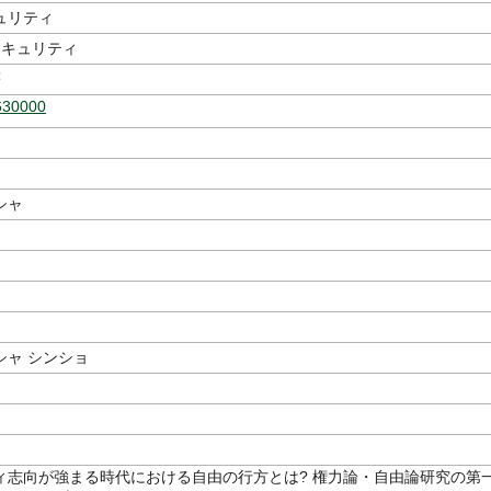
ュリティ
セキュリティ
著
630000
シャ
シャ シンショ
ィ志向が強まる時代における自由の行方とは? 権力論・自由論研究の第