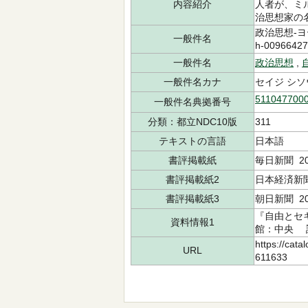
内容紹介
人者が、ミ
治思想家の
政治思想-ヨーロ
一般件名
h-00966427
一般件名
政治思想
,
一般件名カナ
セイジ シソ
511047700
一般件名典拠番号
分類：都立NDC10版
311
テキストの言語
日本語
書評掲載紙
毎日新聞 202
書評掲載紙2
日本経済新聞 
書評掲載紙3
朝日新聞 20
『自由とセキ
資料情報1
館：中央 請求
https://cata
URL
611633