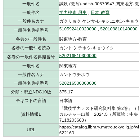
一般件名
試験 (教育)-ndlsh-00570947,関東地方-教育
一般件名
学力検査-歴史
,
日本-教育
一般件名カナ
ガクリョク ケンサ-レキシ,ニホン-キョ
510592410020000
,
520103810140000
一般件名典拠番号
各巻の一般件名
関東地方-教育
各巻の一般件名読み
カントウ チホウ-キョウイク
520216510300000
各巻の一般件名典拠番号
一般件名
関東地方
一般件名カナ
カントウチホウ
一般件名典拠番号
520216500000000
分類：都立NDC10版
375.17
テキストの言語
日本語
『戦後学力テスト研究資料集 第2巻』（
資料情報1
カルチャー出版 2024.5（所蔵館：中央 
7118203680）
https://catalog.library.metro.tokyo.lg.jp
URL
622160