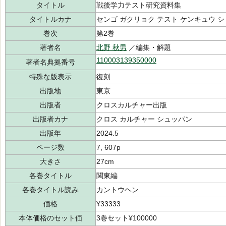
タイトル
戦後学力テスト研究資料集
タイトルカナ
センゴ ガクリョク テスト ケンキュウ 
巻次
第2巻
著者名
北野 秋男
／編集・解題
110003139350000
著者名典拠番号
特殊な版表示
復刻
出版地
東京
出版者
クロスカルチャー出版
出版者カナ
クロス カルチャー シュッパン
出版年
2024.5
ページ数
7, 607p
大きさ
27cm
各巻タイトル
関東編
各巻タイトル読み
カントウヘン
価格
¥33333
本体価格のセット価
3巻セット¥100000