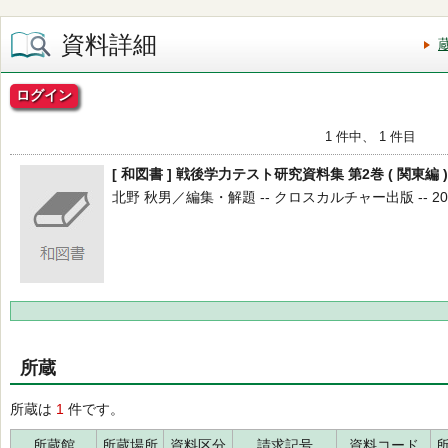
資料詳細
ログイン
1 件中、 1 件目
[ 和図書 ] 戦後学力テスト研究資料集 第2巻 ( 関東編 )
北野 秋男／編集・解題 -- クロスカルチャー出版 -- 2024
所蔵
所蔵は
1
件です。
所蔵館
所蔵場所
資料区分
請求記号
資料コード