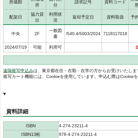
所蔵館
請求記号
資料コード
所
分
協力貸
利用状
配架日
返却予定日
資料取扱
予
出
況
一般図
中央
2F
/540.4/5003/2024
7118117018
書
2024/07/19
可能
利用可
遠隔複写申込み
は、東京都在住・在勤・在学の方からお受けいたしま
複写カート機能には、Cookieを使用しています。申込む際はCooki
資料詳細
ISBN
4-274-23211-4
ISBN13桁
978-4-274-23211-4