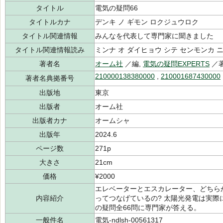
タイトル
電気の疑問66
タイトルカナ
デンキ ノ ギモン ロクジュウロク
タイトル関連情報
みんなを代表して専門家に聞きました
タイトル関連情報読み
ミンナ オ ダイヒョウ シテ センモンカ 
著者名
オーム社
／編,
電気の疑問EXPERTS
／
210000138380000
,
210001687430000
著者名典拠番号
出版地
東京
出版者
オーム社
出版者カナ
オームシャ
出版年
2024.6
ページ数
271p
大きさ
21cm
価格
¥2000
エレベーターとエスカレーター、どちら
内容紹介
ってつなげているの? 太陽光発電は実際
の疑問全66問に専門家が答える。
一般件名
電気-ndlsh-00561317