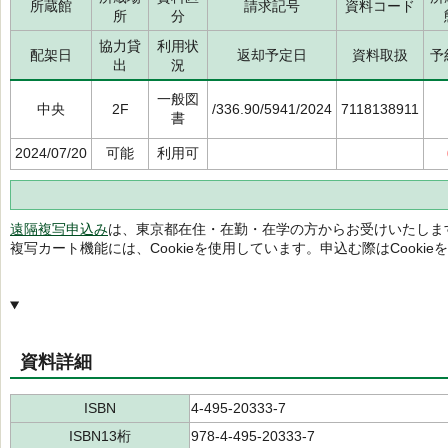
所蔵館
請求記号
資料コード
所
分
協力貸
利用状
配架日
返却予定日
資料取扱
予
出
況
一般図
中央
2F
/336.90/5941/2024
7118138911
書
2024/07/20
可能
利用可
遠隔複写申込み
は、東京都在住・在勤・在学の方からお受けいたしま
複写カート機能には、Cookieを使用しています。申込む際はCooki
資料詳細
ISBN
4-495-20333-7
ISBN13桁
978-4-495-20333-7