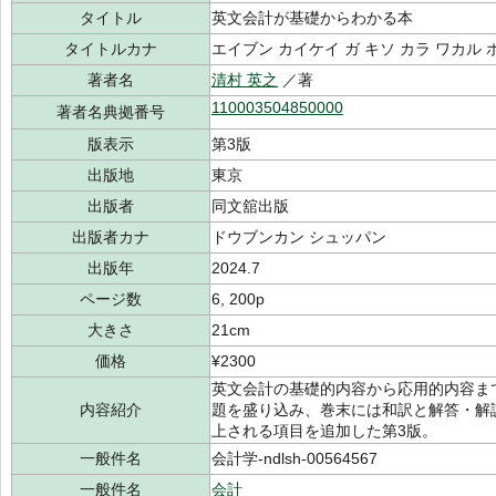
タイトル
英文会計が基礎からわかる本
タイトルカナ
エイブン カイケイ ガ キソ カラ ワカル 
著者名
清村 英之
／著
110003504850000
著者名典拠番号
版表示
第3版
出版地
東京
出版者
同文舘出版
出版者カナ
ドウブンカン シュッパン
出版年
2024.7
ページ数
6, 200p
大きさ
21cm
価格
¥2300
英文会計の基礎的内容から応用的内容ま
内容紹介
題を盛り込み、巻末には和訳と解答・解説
上される項目を追加した第3版。
一般件名
会計学-ndlsh-00564567
一般件名
会計