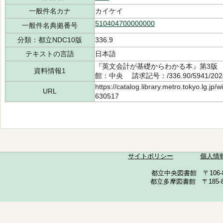
一般件名カナ
カイケイ
510404700000000
一般件名典拠番号
分類：都立NDC10版
336.9
テキストの言語
日本語
『英文会計が基礎からわかる本』第3版 清
資料情報1
館：中央 請求記号：/336.90/5941/20
https://catalog.library.metro.tokyo.lg.jp
URL
630517
サイトポリシー
個人情
都立中央図書館 〒106-857
都立多摩図書館 〒185-852