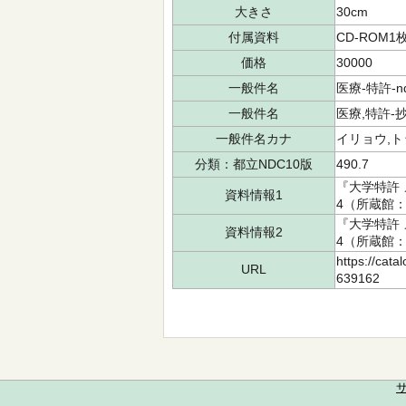
大きさ
30cm
付属資料
CD-ROM1枚
価格
30000
一般件名
医療-特許-ndl
一般件名
医療,特許-
一般件名カナ
イリョウ,ト
分類：都立NDC10版
490.7
『大学特許 
資料情報1
4（所蔵館：中
『大学特許 
資料情報2
4（所蔵館：中
https://cata
URL
639162