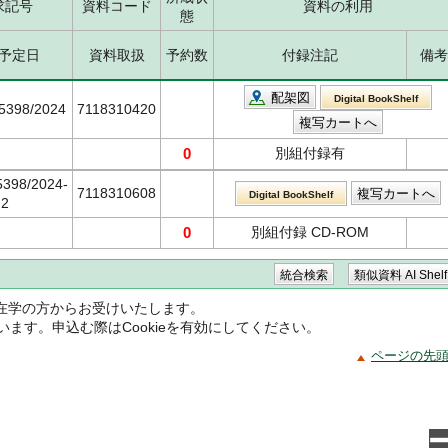
求記号
資料コード
資料の利用
態
予定日
資料取扱
予約数
付録注記
備考
配架図
Digital BookShelf
/5398/2024
7118310420
0
別組付録有
5398/2024-
7118310608
Digital BookShelf
2
0
別組付録 CD-ROM
在学の方からお受けいたします。
ています。申込む際はCookieを有効にしてください。
ページの先