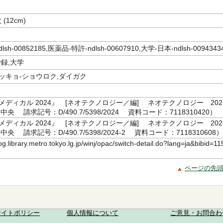
 (12cm)
sh-00852185,医薬品-特許-ndlsh-00607910,大学-日本-ndlsh-0094343
抄録,大学
ッキョ-ショウロク,ダイガク
メディカル 2024』 [ネオテクノロジー／編] ネオテクノロジー 2024
央 請求記号：D/490.7/5398/2024 資料コード：7118310420）
メディカル 2024』 [ネオテクノロジー／編] ネオテクノロジー 2024
央 請求記号：D/490.7/5398/2024-2 資料コード：7118310608）
log.library.metro.tokyo.lg.jp/winj/opac/switch-detail.do?lang=ja&bibid=11
ページの先
サイトポリシー
個人情報について
ご意見・お問合わ