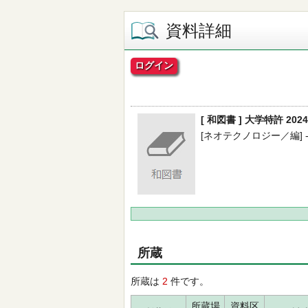
資料詳細
ログイン
[ 和図書 ] 大学特許 20
[ネオテクノロジー／編] -- 
所蔵
所蔵は
2
件です。
所蔵場
資料区