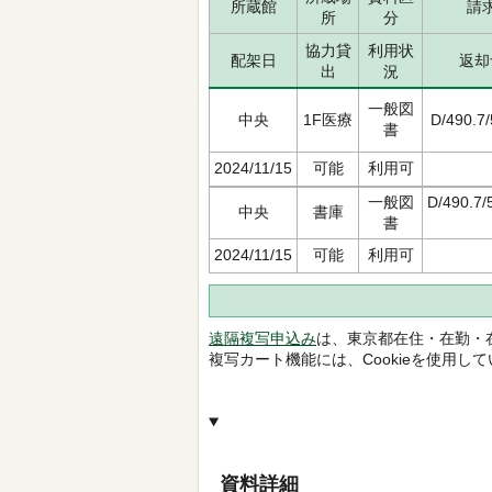
所蔵館
請
所
分
協力貸
利用状
配架日
返却
出
況
一般図
中央
1F医療
D/490.7
書
2024/11/15
可能
利用可
一般図
D/490.7/
中央
書庫
書
2024/11/15
可能
利用可
遠隔複写申込み
は、東京都在住・在勤・
複写カート機能には、Cookieを使用し
資料詳細