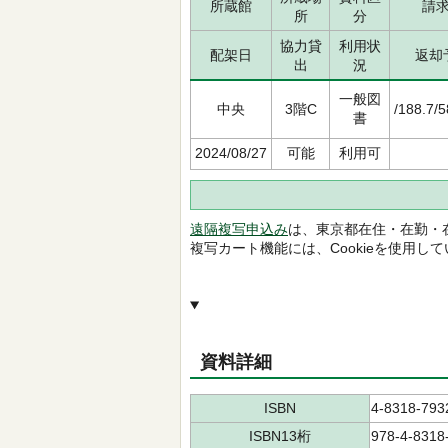
所蔵館
請
所
分
協力貸
利用状
配架日
返却
出
況
一般図
中央
3階C
/188.7/
書
2024/08/27
可能
利用可
遠隔複写申込み
は、東京都在住・在勤・
複写カート機能には、Cookieを使用し
資料詳細
ISBN
4-8318-793
ISBN13桁
978-4-8318