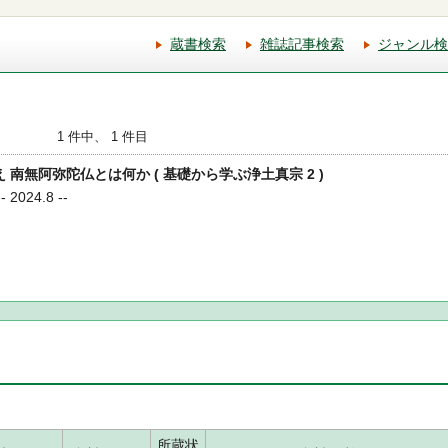
蔵書検索
雑誌記事検索
ジャンル検
1 件中、 1 件目
教え 南無阿弥陀仏とは何か ( 基礎から学ぶ浄土真宗 2 )
2024.8 --
所蔵状