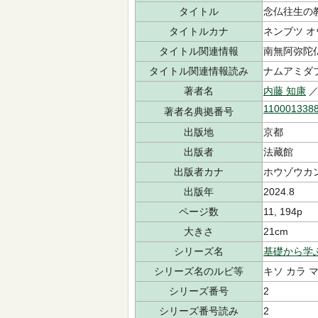
タイトル
念仏往生の
タイトルカナ
ネンブツ オ
タイトル関連情報
南無阿弥陀
タイトル関連情報読み
ナムアミダブ
著者名
内藤 知康
／
110001338
著者名典拠番号
出版地
京都
出版者
法藏館
出版者カナ
ホウゾウカ
出版年
2024.8
ページ数
11, 194p
大きさ
21cm
シリーズ名
基礎から学
シリーズ名のルビ等
キソ カラ 
シリーズ番号
2
シリーズ番号読み
2