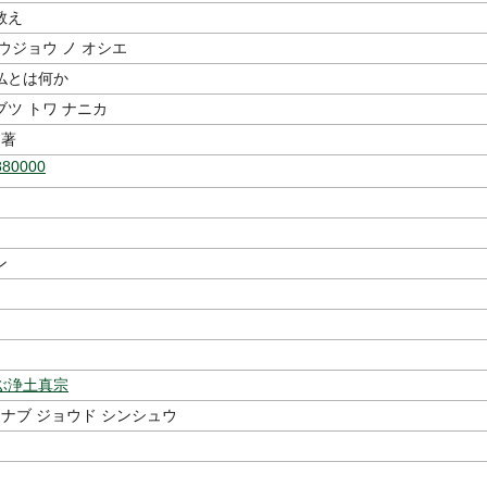
教え
ウジョウ ノ オシエ
仏とは何か
ツ トワ ナニカ
著
880000
ン
ぶ浄土真宗
マナブ ジョウド シンシュウ