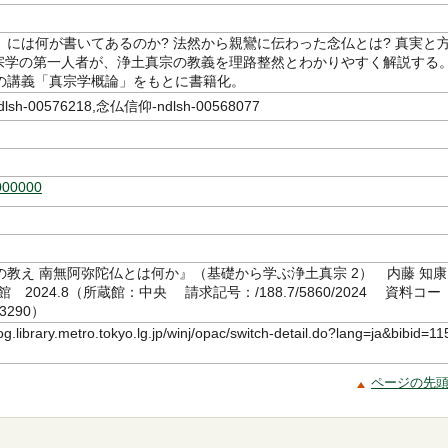
」には何が書いてあるのか? 法然から親鸞に伝わった念仏とは? 真実と
真宗学の第一人者が、浄土真宗の教義を理路整然とわかりやすく解説する
の講義「真宗学概論」をもとに書籍化。
sh-00576218,念仏信仰-ndlsh-00568077
000000
の教え 南無阿弥陀仏とは何か』（基礎から学ぶ浄土真宗 2） 内藤 知康
 2024.8（所蔵館：中央 請求記号：/188.7/5860/2024 資料コー
3290）
log.library.metro.tokyo.lg.jp/winj/opac/switch-detail.do?lang=ja&bibid=11
ページの先