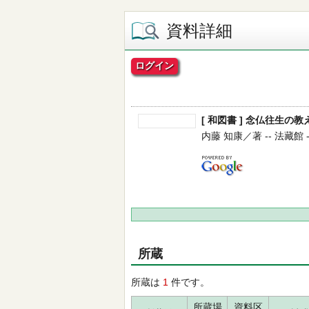
資料詳細
ログイン
[ 和図書 ] 念仏往生の
内藤 知康／著 -- 法藏館 -- 
所蔵
所蔵は
1
件です。
所蔵場
資料区