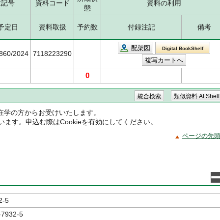
求記号
資料コード
資料の利用
態
予定日
資料取扱
予約数
付録注記
備考
配架図
Digital BookShelf
5860/2024
7118223290
0
在学の方からお受けいたします。
ています。申込む際はCookieを有効にしてください。
ページの先
2-5
-7932-5