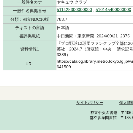
一般件名カナ
ヤキュウ,クラブ
511428300000000
,
510145400000000
一般件名典拠番号
分類：都立NDC10版
783.7
テキストの言語
日本語
書評掲載紙
中日新聞・東京新聞 2024/09/21 2375
『プロ野球12球団ファンクラブ全部に2
資料情報1
英社 2024.7（所蔵館：中央 請求記号：/7
3389）
https://catalog.library.metro.tokyo.lg.jp
URL
641509
サイトポリシー
個人情
都立中央図書館 〒106-857
都立多摩図書館 〒185-852