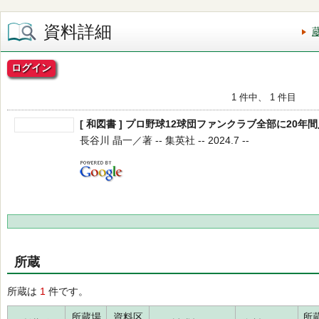
資料詳細
ログイン
1 件中、 1 件目
[ 和図書 ] プロ野球12球団ファンクラブ全部に20年
長谷川 晶一／著 -- 集英社 -- 2024.7 --
所蔵
所蔵は
1
件です。
所蔵場
資料区
所