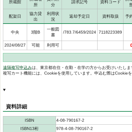
所蔵館
請求記号
資料コード
所
分
協力貸
利用状
配架日
返却予定日
資料取扱
予
出
況
一般図
中央
3階B
/783.7/6459/2024
7118223389
書
2024/08/27
可能
利用可
遠隔複写申込み
は、東京都在住・在勤・在学の方からお受けいたしま
複写カート機能には、Cookieを使用しています。申込む際はCooki
資料詳細
ISBN
4-08-790167-2
ISBN13桁
978-4-08-790167-2