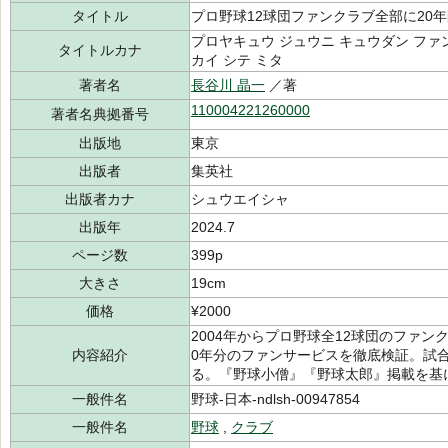
タイトル
プロ野球12球団ファンクラブ全部に20年
プロヤキュウ ジュウニ キュウダン ファン
タイトルカナ
カイ シテ ミタ
著者名
長谷川 晶一
／著
110004221260000
著者名典拠番号
出版地
東京
出版者
集英社
出版者カナ
シュウエイシャ
出版年
2024.7
ページ数
399p
大きさ
19cm
価格
¥2000
2004年からプロ野球全12球団のファンク
内容紹介
0年分のファンサービスを徹底検証。試
る。『野球小僧』『野球太郎』掲載を基
一般件名
野球-日本-ndlsh-00947854
一般件名
野球
,
クラブ