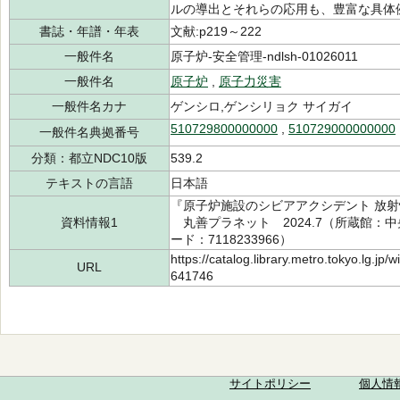
ルの導出とそれらの応用も、豊富な具体
書誌・年譜・年表
文献:p219～222
一般件名
原子炉-安全管理-ndlsh-01026011
一般件名
原子炉
,
原子力災害
一般件名カナ
ゲンシロ,ゲンシリョク サイガイ
510729800000000
,
510729000000000
一般件名典拠番号
分類：都立NDC10版
539.2
テキストの言語
日本語
『原子炉施設のシビアアクシデント 放射
資料情報1
丸善プラネット 2024.7（所蔵館：中央 
ード：7118233966）
https://catalog.library.metro.tokyo.lg.jp
URL
641746
サイトポリシー
個人情