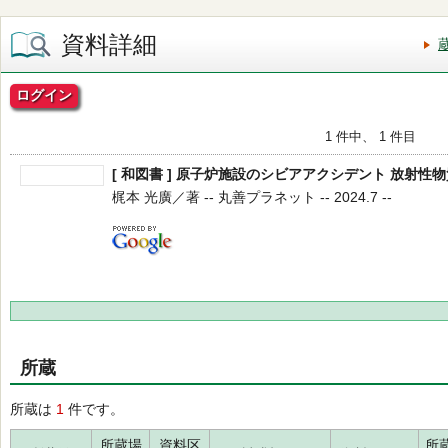
資料詳細
ログイン
1 件中、 1 件目
[ 和図書 ] 原子炉施設のシビアアクシデント 放射性
梶本 光廣／著 -- 丸善プラネット -- 2024.7 --
所蔵
所蔵は
1
件です。
所蔵場
資料区
所