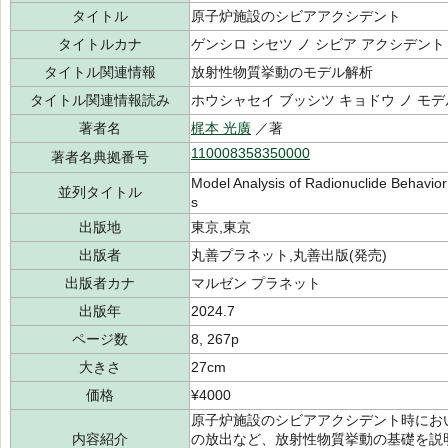
タイトル
原子炉施設のシビアアクシデント
タイトルカナ
ゲンシロ シセツ ノ シビア アクシデント
タイトル関連情報
放射性物質挙動のモデル解析
タイトル関連情報読み
ホウシャセイ ブッシツ キョドウ ノ モデ
著者名
梶本 光廣
／著
110008358350000
著者名典拠番号
Model Analysis of Radionuclide Behavior
並列タイトル
s
出版地
東京,東京
出版者
丸善プラネット,丸善出版(発売)
出版者カナ
マルゼン プラネット
出版年
2024.7
ページ数
8, 267p
大きさ
27cm
価格
¥4000
原子炉施設のシビアアクシデント時にお
内容紹介
の放出など、放射性物質挙動の基礎を説