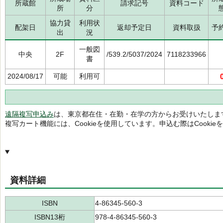
所蔵館
請求記号
資料コード
所
分
協力貸
利用状
配架日
返却予定日
資料取扱
予
出
況
一般図
中央
2F
/539.2/5037/2024
7118233966
書
2024/08/17
可能
利用可
遠隔複写申込み
は、東京都在住・在勤・在学の方からお受けいたしま
複写カート機能には、Cookieを使用しています。申込む際はCooki
資料詳細
ISBN
4-86345-560-3
ISBN13桁
978-4-86345-560-3