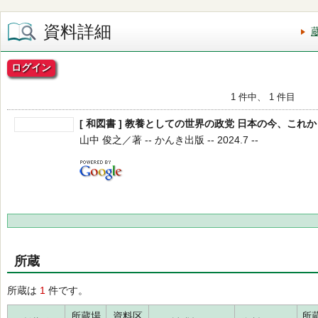
資料詳細
ログイン
1 件中、 1 件目
[ 和図書 ] 教養としての世界の政党 日本の今、これ
山中 俊之／著 -- かんき出版 -- 2024.7 --
所蔵
所蔵は
1
件です。
所蔵場
資料区
所