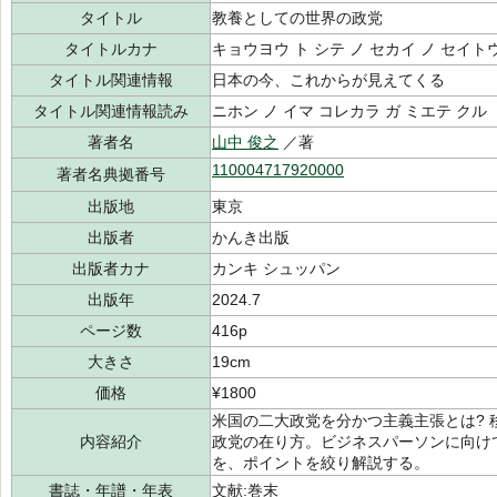
タイトル
教養としての世界の政党
タイトルカナ
キョウヨウ ト シテ ノ セカイ ノ セイト
タイトル関連情報
日本の今、これからが見えてくる
タイトル関連情報読み
ニホン ノ イマ コレカラ ガ ミエテ クル
著者名
山中 俊之
／著
110004717920000
著者名典拠番号
出版地
東京
出版者
かんき出版
出版者カナ
カンキ シュッパン
出版年
2024.7
ページ数
416p
大きさ
19cm
価格
¥1800
米国の二大政党を分かつ主義主張とは? 
内容紹介
政党の在り方。ビジネスパーソンに向け
を、ポイントを絞り解説する。
書誌・年譜・年表
文献:巻末