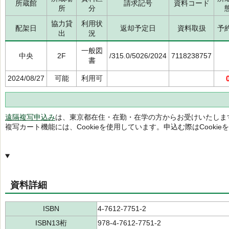
所蔵館
請求記号
資料コード
所
分
協力貸
利用状
配架日
返却予定日
資料取扱
予
出
況
一般図
中央
2F
/315.0/5026/2024
7118238757
書
2024/08/27
可能
利用可
遠隔複写申込み
は、東京都在住・在勤・在学の方からお受けいたしま
複写カート機能には、Cookieを使用しています。申込む際はCooki
資料詳細
ISBN
4-7612-7751-2
ISBN13桁
978-4-7612-7751-2