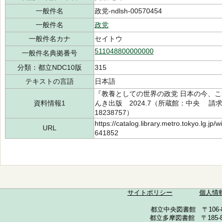
一般件名
政党-ndlsh-00570454
一般件名
政党
一般件名カナ
セイトウ
511048800000000
一般件名典拠番号
分類：都立NDC10版
315
テキストの言語
日本語
『教養としての世界の政党 日本の今、
資料情報1
んき出版 2024.7（所蔵館：中央 請求記号
18238757）
https://catalog.library.metro.tokyo.lg.jp
URL
641852
サイトポリシー
個人情
都立中央図書館 〒106-857
都立多摩図書館 〒185-852