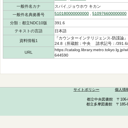
一般件名カナ
スパイ,ジョウホウ キカン
510180000000000
,
510976600000000
一般件名典拠番号
分類：都立NDC10版
391.6
テキストの言語
日本語
『カウンターインテリジェンス-防諜論』 
資料情報1
24.8（所蔵館：中央 請求記号：/391.6/5
https://catalog.library.metro.tokyo.lg.jp
URL
644590
サイトポリシー
個人情
都立中央図書館 〒106-857
都立多摩図書館 〒185-852