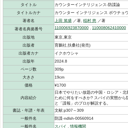
タイトル
カウンターインテリジェンス-防諜論
タイトルカナ
カウンター インテリジェンス ボウチョ
著者名
上田 篤盛
／著,
稲村 悠
／著
110006923870000
,
110008062410000
著者名典拠番号
出版地
東京,東京
出版者
育鵬社,扶桑社(発売)
出版者カナ
イクホウシャ
出版年
2024.8
ページ数
309p
大きさ
19cm
価格
¥1700
日本でやりたい放題の中国・ロシア・北
内容紹介
ために何をすべきか? スパイの実態か
と「諜報」のプロが解説する。
書誌・年譜・年表
文献:p307～309
一般件名
防諜-ndlsh-00560914
一般件名
スパイ
,
情報機関