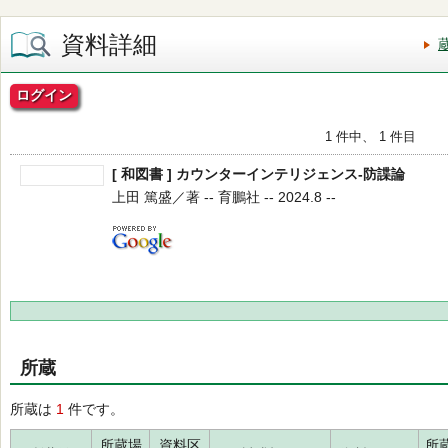
資料詳細
ログイン
1 件中、 1 件目
[ 和図書 ] カウンターインテリジェンス-防諜論
上田 篤盛／著 -- 育鵬社 -- 2024.8 --
所蔵
所蔵は
1
件です。
所蔵場
資料区
所