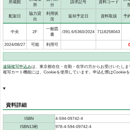
所蔵館
請求記号
資料コード
所
分
協力貸
利用状
配架日
返却予定日
資料取扱
予
出
況
一般図
中央
2F
/391.6/5360/2024
7118258043
書
2024/08/27
可能
利用可
遠隔複写申込み
は、東京都在住・在勤・在学の方からお受けいたしま
複写カート機能には、Cookieを使用しています。申込む際はCooki
資料詳細
ISBN
4-594-09742-4
ISBN13桁
978-4-594-09742-4