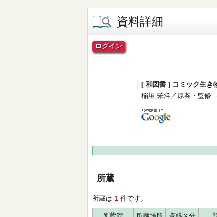
資料詳細
ログイン
[ 和図書 ] コミック
稲垣 栄洋／原案・監修 -- 小学
所蔵
所蔵は
1
件です。
所蔵館
所蔵場所
資料区分