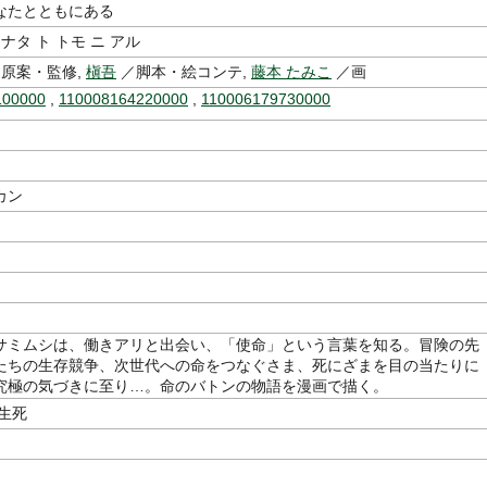
なたとともにある
ナタ ト トモ ニ アル
原案・監修,
槇吾
／脚本・絵コンテ,
藤本 たみこ
／画
100000
,
110008164220000
,
110006179730000
カン
サミムシは、働きアリと出会い、「使命」という言葉を知る。冒険の先
たちの生存競争、次世代への命をつなぐさま、死にざまを目の当たりに
究極の気づきに至り…。命のバトンの物語を漫画で描く。
生死