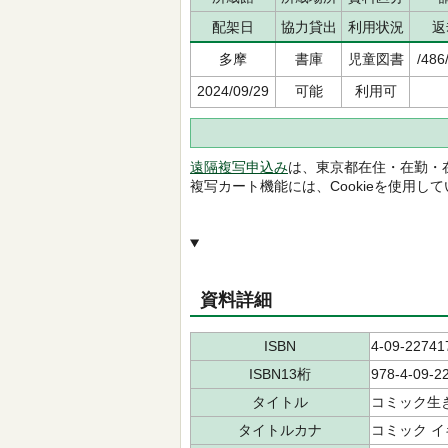
配架日
協力貸出
利用状況
返
多摩
書庫
児童図書
/486
2024/09/29
可能
利用可
遠隔複写申込み
は、東京都在住・在勤・
複写カート機能には、Cookieを使用し
資料詳細
ISBN
4-09-22741
ISBN13桁
978-4-09-2
タイトル
コミック生
タイトルカナ
コミック イ