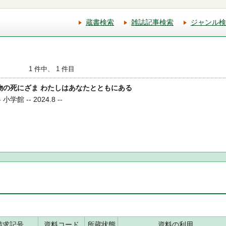
蔵書検索
雑誌記事検索
ジャンル検
1 件中、 1 件目
生き物の死にざま わたしはあなたとともにある
館 -- 2024.8 --
請求記号
資料コード
所蔵状態
資料の利用