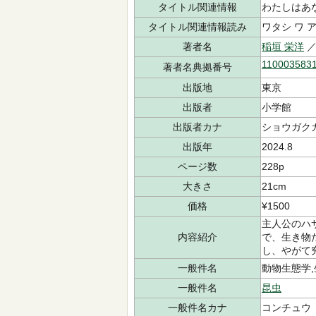
タイトル関連情報
わたしはあ
タイトル関連情報読み
ワタシ ワ ア
著者名
稲垣 栄洋
／
110003583
著者名典拠番号
出版地
東京
出版者
小学館
出版者カナ
ショウガク
出版年
2024.8
ページ数
228p
大きさ
21cm
価格
¥1500
主人公のハ
内容紹介
で、生き物
し、やがて
一般件名
動物生態学,
一般件名
昆虫
一般件名カナ
コンチュウ