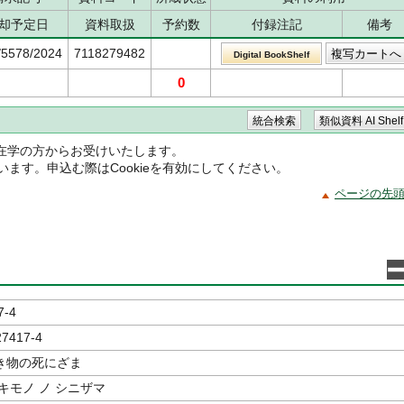
却予定日
資料取扱
予約数
付録注記
備考
/5578/2024
7118279482
Digital BookShelf
0
在学の方からお受けいたします。
ています。申込む際はCookieを有効にしてください。
ページの先
7-4
27417-4
き物の死にざま
キモノ ノ シニザマ