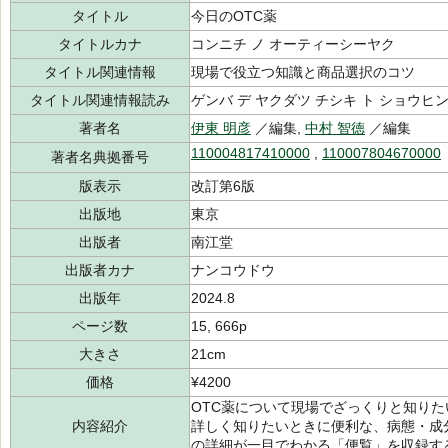
タイトル
今日のOTC薬
タイトルカナ
コンニチ ノ オーティーシーヤク
タイトル関連情報
現場で役立つ知識と商品選択のコツ
タイトル関連情報読み
ゲンバ デ ヤクダツ チシキ ト ショウヒン
著者名
伊東 明彦
／編集,
中村 智徳
／編集
110004817410000
,
110007804670000
著者名典拠番号
版表示
改訂第6版
出版地
東京
出版者
南江堂
出版者カナ
ナンコウドウ
出版年
2024.8
ページ数
15, 666p
大きさ
21cm
価格
¥4200
OTC薬について現場でざっくりと知り
内容紹介
詳しく知りたいときに便利な、病態・成
の詳細が一目でわかる「便覧」を収録す