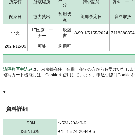
所蔵館
所蔵場所
請求記号
資料コード
分
利用状
配架日
協力貸出
返却予定日
資料取扱
況
1F医療コー
一般図
中央
/499.1/5155/2024
7118580354
ナー
書
2024/12/06
可能
利用可
遠隔複写申込み
は、東京都在住・在勤・在学の方からお受けいたしま
複写カート機能には、Cookieを使用しています。申込む際はCooki
資料詳細
ISBN
4-524-20449-6
ISBN13桁
978-4-524-20449-6