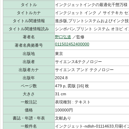
タイトル
インクジェットインクの最適化千態万様
タイトルカナ
インクジェット インク ノ サイテキカ 
タイトル関連情報
進歩版,プリントシステムおよびインク
タイトル関連情報読み
シンポバン,プリント システム オヨビ イ
著者名
野口弘道
／監修
011502452400000
著者名典拠番号
出版地
東京
出版者
サイエンス&テクノロジー
出版者カナ
サイエンス アンド テクノロジー
出版年
2024.8
ページ数
479 p, 図版 [16] 枚
大きさ
31 cm
一般注記
表現種別 : テキスト
価格
100000円
書誌・年譜・年表
文献あり
一般件名
インクジェット-ndlsh-01114633,印刷インキ