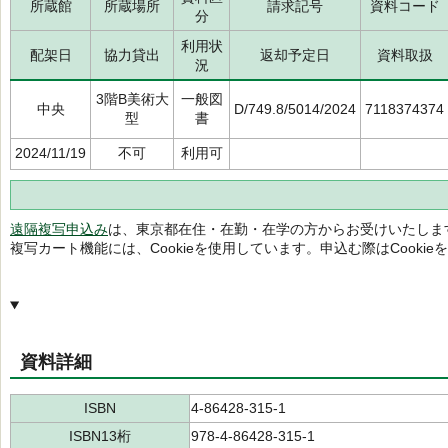
所蔵館
所蔵場所
請求記号
資料コード
分
利用状
配架日
協力貸出
返却予定日
資料取扱
況
3階B美術大
一般図
中央
D/749.8/5014/2024
7118374374
型
書
2024/11/19
不可
利用可
遠隔複写申込み
は、東京都在住・在勤・在学の方からお受けいたしま
複写カート機能には、Cookieを使用しています。申込む際はCooki
資料詳細
ISBN
4-86428-315-1
ISBN13桁
978-4-86428-315-1