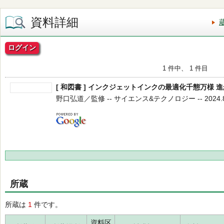
資料詳細
ログイン
1 件中、 1 件目
[ 和図書 ] インクジェットインクの最適化千態万様 
野口弘道／監修 -- サイエンス&テクノロジー -- 2024.8 
所蔵
所蔵は
1
件です。
資料区