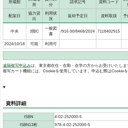
所蔵館
請求記号
資料コード
所
分
協力貸
利用状
配架日
返却予定日
資料取扱
予
出
況
一般図
中央
3階C
/916.00/8468/2024
7118402915
書
2024/10/18
可能
利用可
遠隔複写申込み
は、東京都在住・在勤・在学の方からお受けいたしま
複写カート機能には、Cookieを使用しています。申込む際はCooki
資料詳細
ISBN
4-02-252000-5
ISBN13桁
978-4-02-252000-5