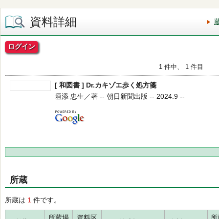
資料詳細
ログイン
1 件中、 1 件目
[ 和図書 ] Dr.カキゾエ歩く処方箋
垣添 忠生／著 -- 朝日新聞出版 -- 2024.9 --
所蔵
所蔵は
1
件です。
所蔵場
資料区
所