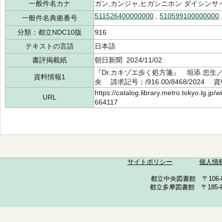
一般件名カナ
ガン,カンジャ,ヒガシニホン ダイシンサ
511526400000000
,
510599100000000
一般件名典拠番号
分類：都立NDC10版
916
テキストの言語
日本語
書評掲載紙
朝日新聞 2024/11/02
『Dr.カキゾエ歩く処方箋』 垣添 忠生
資料情報1
央 請求記号：/916.00/8468/2024 
https://catalog.library.metro.tokyo.lg.jp
URL
664117
サイトポリシー
個人情
都立中央図書館 〒106-857
都立多摩図書館 〒185-852