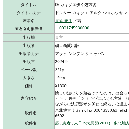
タイトル
Dr.カキゾエ歩く処方箋
タイトルカナ
ドクター カキゾエ アルク ショホウセン
著者名
垣添 忠生
／著
110001745930000
著者名典拠番号
出版地
東京
出版者
朝日新聞出版
出版者カナ
アサヒ シンブン シュッパン
出版年
2024.9
ページ数
221p
大きさ
19cm
価格
¥1800
険しい道のりを踏破できたのは、出会っ
内容紹介
った-。映画「Dr.カキゾエ歩く処方箋
ながらの沈思黙考を併せて綴る、心温ま
東北地方-紀行-ndlna-00643330,癌-ndlsh
一般件名
6692
一般件名
癌
,
患者
,
東日本大震災(2011)
,
東北地方