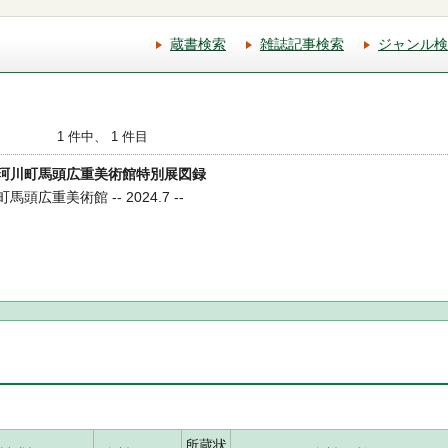
蔵書検索
雑誌記事検索
ジャンル検
1 件中、 1 件目
芳 那珂川町馬頭広重美術館特別展図録
馬頭広重美術館 -- 2024.7 --
所蔵状