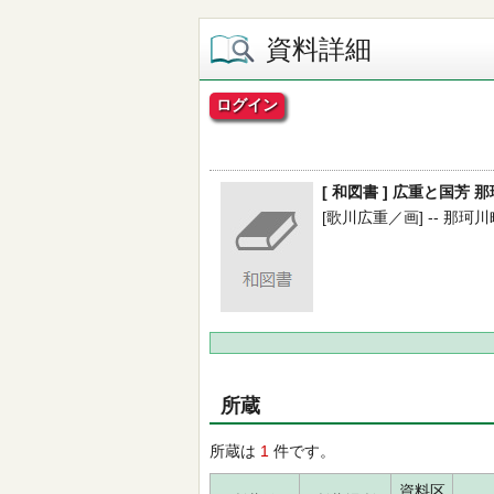
資料詳細
ログイン
[ 和図書 ] 広重と国
[歌川広重／画] -- 那珂川町
所蔵
所蔵は
1
件です。
資料区