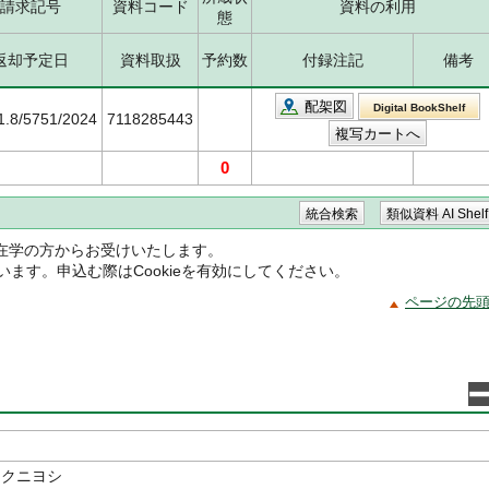
請求記号
資料コード
資料の利用
態
返却予定日
資料取扱
予約数
付録注記
備考
配架図
Digital BookShelf
1.8/5751/2024
7118285443
0
在学の方からお受けいたします。
ています。申込む際はCookieを有効にしてください。
ページの先
 クニヨシ