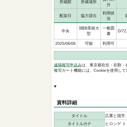
所蔵館
所蔵場所
分
利用状
配架日
協力貸出
況
3階B美術大
一般図
中央
D/72
型
書
2025/06/06
可能
利用可
遠隔複写申込み
は、東京都在住・在勤・
複写カート機能には、Cookieを使用し
資料詳細
タイトル
広重と国芳
タイトルカナ
ヒロシゲ ト