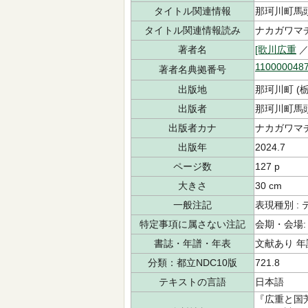
タイトル関連情報
那珂川町馬
タイトル関連情報読み
ナカガワマチ
著者名
[歌川広重
／
110000048
著者名典拠番号
出版地
那珂川町 (
出版者
那珂川町馬
出版者カナ
ナカガワマチ
出版年
2024.7
ページ数
127 p
大きさ
30 cm
一般注記
表現種別 :
特定事項に属さない注記
会期・会場:
書誌・年譜・年表
文献あり 
分類：都立NDC10版
721.8
テキストの言語
日本語
『広重と国芳