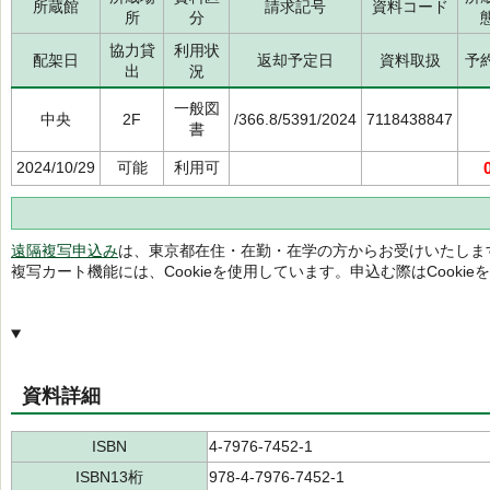
所蔵館
請求記号
資料コード
所
分
協力貸
利用状
配架日
返却予定日
資料取扱
予
出
況
一般図
中央
2F
/366.8/5391/2024
7118438847
書
2024/10/29
可能
利用可
遠隔複写申込み
は、東京都在住・在勤・在学の方からお受けいたしま
複写カート機能には、Cookieを使用しています。申込む際はCooki
資料詳細
ISBN
4-7976-7452-1
ISBN13桁
978-4-7976-7452-1