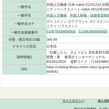
外国人労働者-日本-ndlsh-01191232,外
一般件名
ニティーハラスメント-ndlsh-001245160
一般件名
外国人労働者
,
外国人研修・技能実習制
ガイコクジン ロウドウシャ,ガイコクジン
一般件名カナ
ニティ ハラスメント
510579100000000
,
511981800000000
一般件名典拠番号
分類：都立NDC10版
366.89
テキストの言語
日本語
『妊娠したら、さようなら 女性差別大
資料情報1
慈豊／著 集英社インターナショナル 202
8/5391/2024 資料コード：711843884
https://catalog.library.metro.tokyo.lg.jp
URL
669541
サイトポリシー
個人情