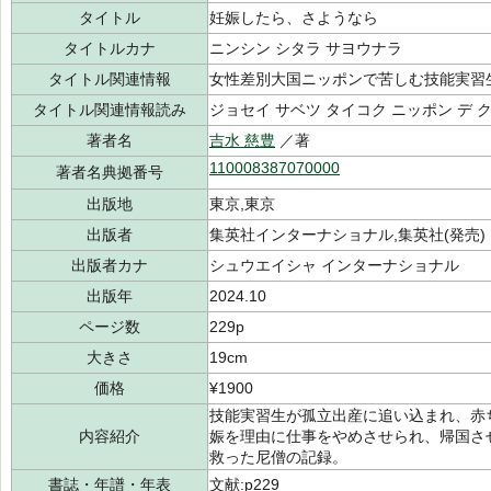
タイトル
妊娠したら、さようなら
タイトルカナ
ニンシン シタラ サヨウナラ
タイトル関連情報
女性差別大国ニッポンで苦しむ技能実習
タイトル関連情報読み
ジョセイ サベツ タイコク ニッポン デ 
著者名
吉水 慈豊
／著
110008387070000
著者名典拠番号
出版地
東京,東京
出版者
集英社インターナショナル,集英社(発売)
出版者カナ
シュウエイシャ インターナショナル
出版年
2024.10
ページ数
229p
大きさ
19cm
価格
¥1900
技能実習生が孤立出産に追い込まれ、赤
内容紹介
娠を理由に仕事をやめさせられ、帰国さ
救った尼僧の記録。
書誌・年譜・年表
文献:p229