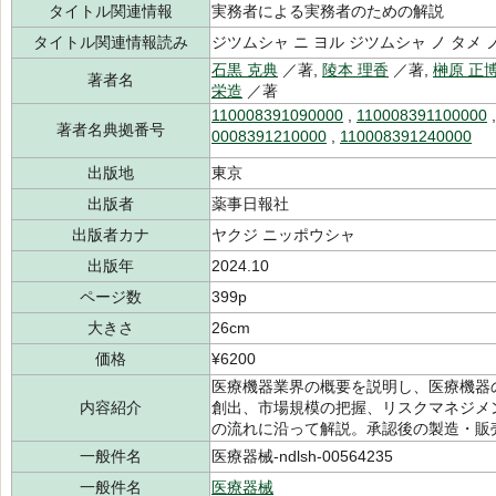
タイトル関連情報
実務者による実務者のための解説
タイトル関連情報読み
ジツムシャ ニ ヨル ジツムシャ ノ タメ 
石黒 克典
／著,
陵本 理香
／著,
榊原 正
著者名
栄造
／著
110008391090000
,
110008391100000
著者名典拠番号
0008391210000
,
110008391240000
出版地
東京
出版者
薬事日報社
出版者カナ
ヤクジ ニッポウシャ
出版年
2024.10
ページ数
399p
大きさ
26cm
価格
¥6200
医療機器業界の概要を説明し、医療機器
内容紹介
創出、市場規模の把握、リスクマネジメ
の流れに沿って解説。承認後の製造・販
一般件名
医療器械-ndlsh-00564235
一般件名
医療器械