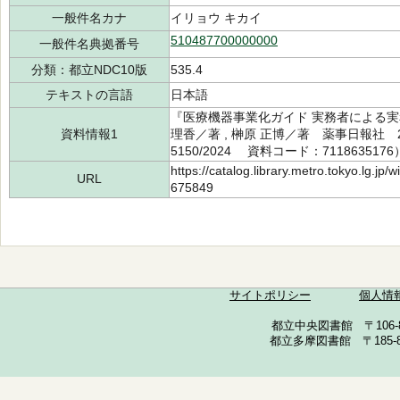
一般件名カナ
イリョウ キカイ
510487700000000
一般件名典拠番号
分類：都立NDC10版
535.4
テキストの言語
日本語
『医療機器事業化ガイド 実務者による実
資料情報1
理香／著 , 榊原 正博／著 薬事日報社 20
5150/2024 資料コード：7118635176
https://catalog.library.metro.tokyo.lg.jp
URL
675849
サイトポリシー
個人情
都立中央図書館 〒106-857
都立多摩図書館 〒185-852