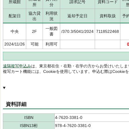
所蔵館
請求記号
資料コード
所
分
協力貸
利用状
配架日
返却予定日
資料取扱
予
出
況
一般図
中央
2F
/370.3/5041/2024
7118522468
書
2024/11/26
可能
利用可
遠隔複写申込み
は、東京都在住・在勤・在学の方からお受けいたしま
複写カート機能には、Cookieを使用しています。申込む際はCooki
資料詳細
ISBN
4-7620-3381-0
ISBN13桁
978-4-7620-3381-0