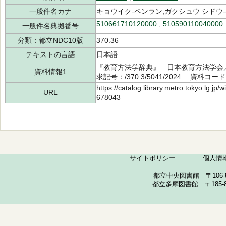
一般件名カナ
キョウイク-ベンラン,ガクシュウ シドウ
510661710120000
,
510590110040000
一般件名典拠番号
分類：都立NDC10版
370.36
テキストの言語
日本語
『教育方法学辞典』 日本教育方法学会／
資料情報1
求記号：/370.3/5041/2024 資料コード
https://catalog.library.metro.tokyo.lg.jp
URL
678043
サイトポリシー
個人情
都立中央図書館 〒106-857
都立多摩図書館 〒185-852