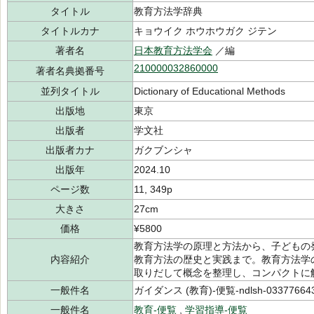
タイトル
教育方法学辞典
タイトルカナ
キョウイク ホウホウガク ジテン
著者名
日本教育方法学会
／編
210000032860000
著者名典拠番号
並列タイトル
Dictionary of Educational Methods
出版地
東京
出版者
学文社
出版者カナ
ガクブンシャ
出版年
2024.10
ページ数
11, 349p
大きさ
27cm
価格
¥5800
教育方法学の原理と方法から、子どもの
内容紹介
教育方法の歴史と実践まで。教育方法学
取りだして概念を整理し、コンパクトに
一般件名
ガイダンス (教育)-便覧-ndlsh-03377664
一般件名
教育-便覧
,
学習指導-便覧