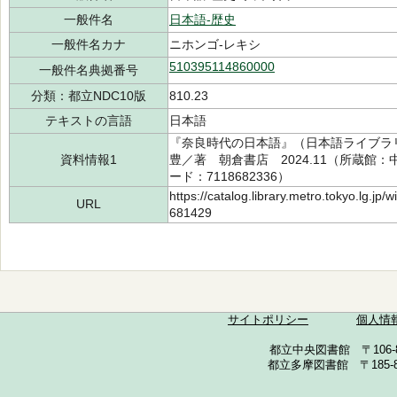
一般件名
日本語-歴史
一般件名カナ
ニホンゴ-レキシ
510395114860000
一般件名典拠番号
分類：都立NDC10版
810.23
テキストの言語
日本語
『奈良時代の日本語』（日本語ライブラリー
資料情報1
豊／著 朝倉書店 2024.11（所蔵館：中央
ード：7118682336）
https://catalog.library.metro.tokyo.lg.jp
URL
681429
サイトポリシー
個人情
都立中央図書館 〒106-857
都立多摩図書館 〒185-852