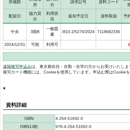
所蔵館
請求記号
資料コード
所
分
協力貸
利用状
配架日
返却予定日
資料取扱
予
出
況
一般図
中央
3階B
/810.2/5270/2024
7118682336
書
2024/12/31
可能
利用可
遠隔複写申込み
は、東京都在住・在勤・在学の方からお受けいたしま
複写カート機能には、Cookieを使用しています。申込む際はCooki
資料詳細
ISBN
4-254-51692-0
ISBN13桁
978-4-254-51692-0