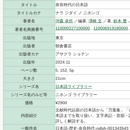
タイトル
奈良時代の日本語
タイトルカナ
ナラ ジダイ ノ ニホンゴ
著者名
沖森 卓也
／編著,
澤崎 文
／著,
鈴木 豊
110000227100000
,
110006919180000
著者名典拠番号
出版地
東京
出版者
朝倉書店
出版者カナ
アサクラ ショテン
出版年
2024.11
ページ数
5, 152, 5p
大きさ
21cm
シリーズ名
日本語ライブラリー
シリーズ名のルビ等
ニホンゴ ライブラリー
価格
¥2900
文献時代以前の日本語から「万葉集」「
内容紹介
本語までを取り扱い、文字表記・音韻・
詳しく解説する。
一般件名
日本語-歴史-奈良時代-ndlsh-001343543