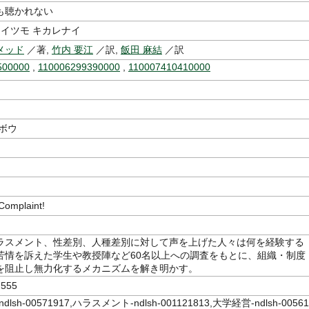
も聴かれない
 イツモ キカレナイ
メッド
／著,
竹内 要江
／訳,
飯田 麻結
／訳
500000
,
110006299390000
,
110007410410000
ボウ
mplaint!
ラスメント、性差別、人種差別に対して声を上げた人々は何を経験する
苦情を訴えた学生や教授陣など60名以上への調査をもとに、組織・制度
を阻止し無力化するメカニズムを解き明かす。
555
lsh-00571917,ハラスメント-ndlsh-001121813,大学経営-ndlsh-00561