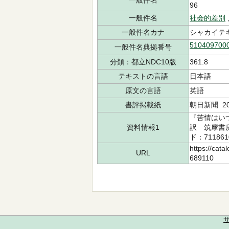
一般件名
96
一般件名
社会的差別
一般件名カナ
シャカイテキ
510409700
一般件名典拠番号
分類：都立NDC10版
361.8
テキストの言語
日本語
原文の言語
英語
書評掲載紙
朝日新聞 202
『苦情はいつ
資料情報1
訳 筑摩書房 
ド：711861
https://cata
URL
689110