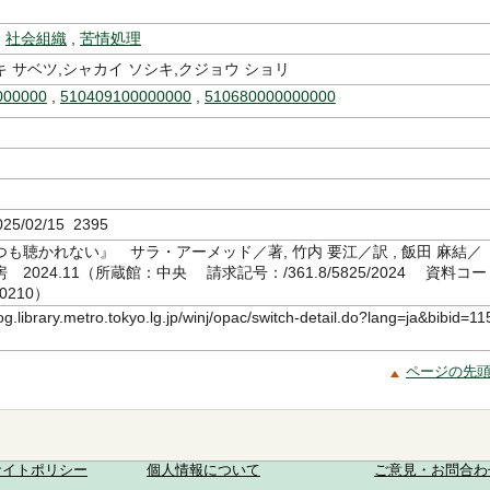
,
社会組織
,
苦情処理
 サベツ,シャカイ ソシキ,クジョウ ショリ
000000
,
510409100000000
,
510680000000000
5/02/15 2395
も聴かれない』 サラ・アーメッド／著, 竹内 要江／訳 , 飯田 麻結／
2024.11（所蔵館：中央 請求記号：/361.8/5825/2024 資料コー
0210）
log.library.metro.tokyo.lg.jp/winj/opac/switch-detail.do?lang=ja&bibid=11
ページの先
サイトポリシー
個人情報について
ご意見・お問合わ