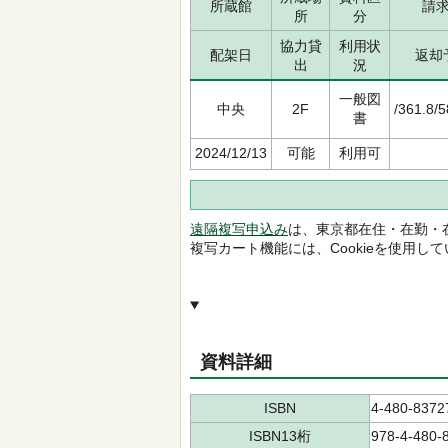
所蔵館
請
所
分
協力貸
利用状
配架日
返却
出
況
一般図
中央
2F
/361.8/
書
2024/12/13
可能
利用可
遠隔複写申込み
は、東京都在住・在勤・
複写カート機能には、Cookieを使用し
資料詳細
ISBN
4-480-8372
ISBN13桁
978-4-480-