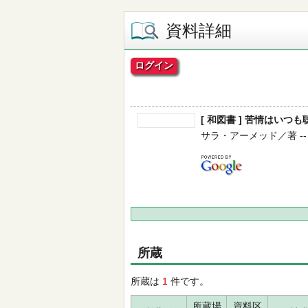
資料詳細
ログイン
[ 和図書 ] 苦情はいつ
サラ・アーメッド／著 -- 筑摩
所蔵
所蔵は
1
件です。
所蔵場
資料区