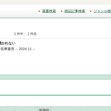
蔵書検索
雑誌記事検索
ジャンル検
1 件中、 1 件目
も聴かれない
書房 -- 2024.11 --
所蔵状