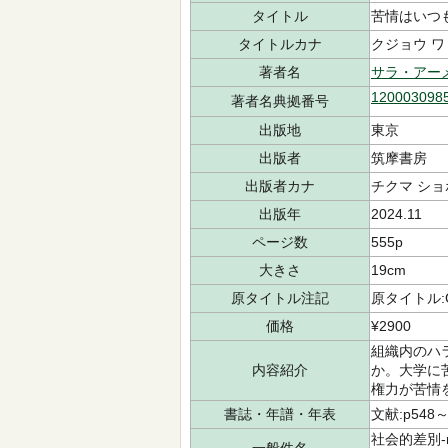
タイトル
苦情はいつ
タイトルカナ
クジョウ ワ
著者名
サラ・アー
120003098
著者名典拠番号
出版地
東京
出版者
筑摩書房
出版者カナ
チクマ ショ
出版年
2024.11
ページ数
555p
大きさ
19cm
原タイトル注記
原タイトル:Co
価格
¥2900
組織内のハ
内容紹介
か。大学に
権力が苦情
書誌・年譜・年表
文献:p548～
社会的差別-nd