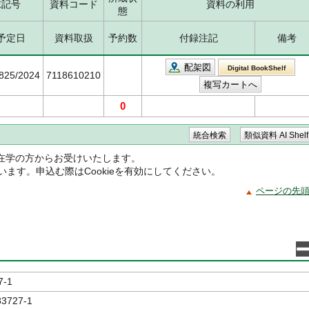
求記号
資料コード
資料の利用
態
予定日
資料取扱
予約数
付録注記
備考
配架図
Digital BookShelf
5825/2024
7118610210
0
在学の方からお受けいたします。
ています。申込む際はCookieを有効にしてください。
ページの先
7-1
83727-1