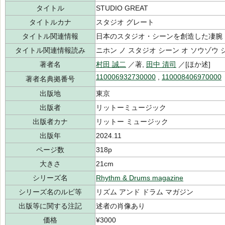
タイトル
STUDIO GREAT
タイトルカナ
スタジオ グレート
タイトル関連情報
日本のスタジオ・シーンを創造した凄腕
タイトル関連情報読み
ニホン ノ スタジオ シーン オ ソウゾウ
著者名
村田 誠二
／著,
田中 清司
／[ほか述]
110006932730000
,
110008406970000
著者名典拠番号
出版地
東京
出版者
リットーミュージック
出版者カナ
リットー ミュージック
出版年
2024.11
ページ数
318p
大きさ
21cm
シリーズ名
Rhythm & Drums magazine
シリーズ名のルビ等
リズム アンド ドラム マガジン
出版等に関する注記
述者の肖像あり
価格
¥3000