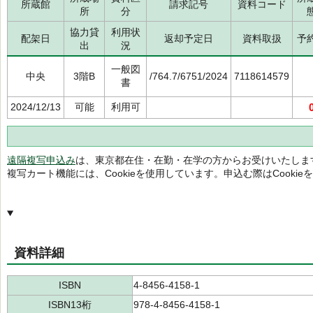
所蔵館
請求記号
資料コード
所
分
協力貸
利用状
配架日
返却予定日
資料取扱
予
出
況
一般図
中央
3階B
/764.7/6751/2024
7118614579
書
2024/12/13
可能
利用可
遠隔複写申込み
は、東京都在住・在勤・在学の方からお受けいたしま
複写カート機能には、Cookieを使用しています。申込む際はCooki
資料詳細
ISBN
4-8456-4158-1
ISBN13桁
978-4-8456-4158-1