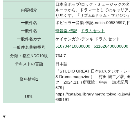
日本産ポップ/ロック・ミュージックの
内容紹介
ルーツから、ドラマーとしてのキャリア
り尽くす。『リズム&ドラム・マガジン
一般件名
ポピュラー音楽-伝記-ndlsh-00589897,ド
一般件名
軽音楽-伝記
,
ドラムセット
一般件名カナ
ケイオンガク-デンキ,ドラム セット
510704410030000
,
511626400000000
一般件名典拠番号
分類：都立NDC10版
764.7
テキストの言語
日本語
『STUDIO GREAT 日本のスタジオ・
& Drums magazine） 村田 誠二／
資料情報1
ク 2024.11（所蔵館：中央 請求記号：/7
579）
https://catalog.library.metro.tokyo.lg.jp
URL
689191