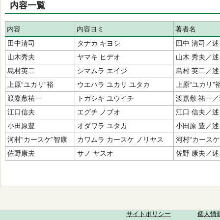
内容一覧
内容
内容ヨミ
著者名
田中清司
タナカ キヨシ
田中 清司／述
山木秀夫
ヤマキ ヒデオ
山木 秀夫／述
島村英二
シマムラ エイジ
島村 英二／述
上原“ユカリ”裕
ウエハラ ユカリ ユタカ
上原“ユカリ”
渡嘉敷祐一
トガシキ ユウイチ
渡嘉敷 祐一／
江口信夫
エグチ ノブオ
江口 信夫／述
小田原豊
オダワラ ユタカ
小田原 豊／述
河村“カースケ”智康
カワムラ カースケ ノリヤス
河村“カースケ
佐野康夫
サノ ヤスオ
佐野 康夫／述
サイトポリシー
個人情