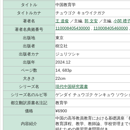
タイトル
中国教育学
タイトルカナ
チュウゴク キョウイクガク
著者名
王 道俊
／主編,
郭 文安
／主編,
小関 禮
110008405430000
,
110008405460000
著者名典拠番号
出版地
東京
出版者
樹立社
出版者カナ
ジュリツシャ
出版年
2024.12
ページ数
14, 683p
大きさ
22cm
シリーズ名
現代中国研究叢書
シリーズ名のルビ等
ゲンダイ チュウゴク ケンキュウ ソウシ
都立翻訳原書名注記
教育学
価格
¥6900
中国の高等教員教育における基礎講座「
内容紹介
教育課程、教学、教師論、学校管理まで
組むための復習思考問題付き。