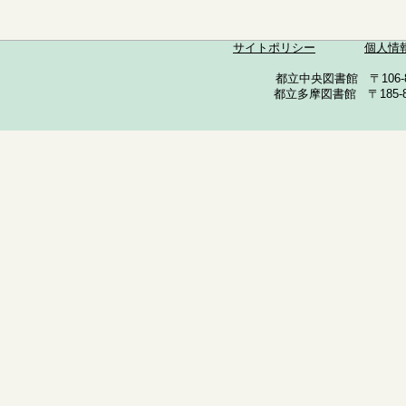
サイトポリシー
個人情
都立中央図書館 〒106-857
都立多摩図書館 〒185-852