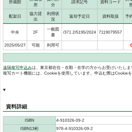
所蔵館
請求記号
資料コード
所
分
協力貸
利用状
配架日
返却予定日
資料取扱
予
出
況
一般図
中央
2F
/371.2/5195/2024
7119079557
書
2025/05/27
可能
利用可
遠隔複写申込み
は、東京都在住・在勤・在学の方からお受けいたしま
複写カート機能には、Cookieを使用しています。申込む際はCooki
資料詳細
ISBN
4-910326-09-2
ISBN13桁
978-4-910326-09-2