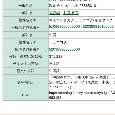
一般件名
教育学-中国-ndlsh-033856161
一般件名
教育学
,
中国-教育
一般件名カナ
キョウイクガク,チュウゴク-キョウイク
510663000000000
,
520389910100000
一般件名典拠番号
一般件名
中国
一般件名カナ
チュウゴク
一般件名典拠番号
520389900000000
分類：都立NDC10版
371.222
テキストの言語
日本語
原文の言語
中国語
『中国教育学』（現代中国研究叢書） 王 道
資料情報1
訳 樹立社 2024.12（所蔵館：中央 請求
7119079557）
https://catalog.library.metro.tokyo.lg.jp
URL
693153