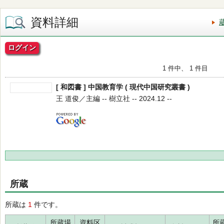
資料詳細
ログイン
1 件中、 1 件目
[ 和図書 ] 中国教育学 ( 現代中国研究叢書 )
王 道俊／主編 -- 樹立社 -- 2024.12 --
所蔵
所蔵は
1
件です。
所蔵場
資料区
所