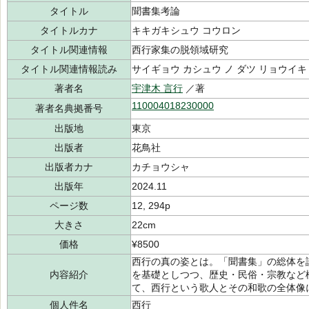
タイトル
聞書集考論
タイトルカナ
キキガキシュウ コウロン
タイトル関連情報
西行家集の脱領域研究
タイトル関連情報読み
サイギョウ カシュウ ノ ダツ リョウイキ
著者名
宇津木 言行
／著
110004018230000
著者名典拠番号
出版地
東京
出版者
花鳥社
出版者カナ
カチョウシャ
出版年
2024.11
ページ数
12, 294p
大きさ
22cm
価格
¥8500
西行の真の姿とは。「聞書集」の総体を
内容紹介
を基礎としつつ、歴史・民俗・宗教など
て、西行という歌人とその和歌の全体像
個人件名
西行