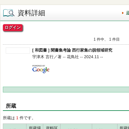
資料詳細
ログイン
1 件中、 1 件目
[ 和図書 ] 聞書集考論 西行家集の脱領域研究
宇津木 言行／著 -- 花鳥社 -- 2024.11 --
所蔵
所蔵は
1
件です。
所蔵場
資料区
所蔵