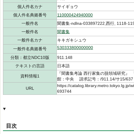
個人件名カナ
サイギョウ
個人件名典拠番号
110000424940000
一般件名
聞書集-ndlna-033897222,西行, 1118-119
一般件名
聞書集
一般件名カナ
キキガキシュウ
530333800000000
一般件名典拠番号
分類：都立NDC10版
911.148
テキストの言語
日本語
『聞書集考論 西行家集の脱領域研究』 宇
資料情報1
館：中央 請求記号：/911.14/サ15/63
https://catalog.library.metro.tokyo.lg.jp
URL
693744
目次