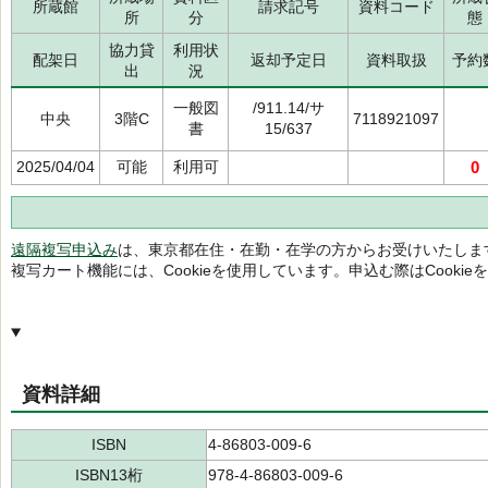
所蔵館
請求記号
資料コード
所
分
態
協力貸
利用状
配架日
返却予定日
資料取扱
予約
出
況
一般図
/911.14/サ
中央
3階C
7118921097
書
15/637
2025/04/04
可能
利用可
0
遠隔複写申込み
は、東京都在住・在勤・在学の方からお受けいたしま
複写カート機能には、Cookieを使用しています。申込む際はCooki
資料詳細
ISBN
4-86803-009-6
ISBN13桁
978-4-86803-009-6