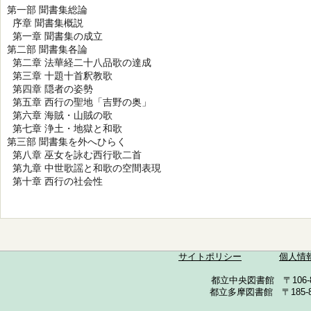
第一部 聞書集総論
序章 聞書集概説
第一章 聞書集の成立
第二部 聞書集各論
第二章 法華経二十八品歌の達成
第三章 十題十首釈教歌
第四章 隠者の姿勢
第五章 西行の聖地「吉野の奥」
第六章 海賊・山賊の歌
第七章 浄土・地獄と和歌
第三部 聞書集を外へひらく
第八章 巫女を詠む西行歌二首
第九章 中世歌謡と和歌の空間表現
第十章 西行の社会性
サイトポリシー
個人情
都立中央図書館 〒106-857
都立多摩図書館 〒185-852