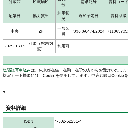
所蔵館
所蔵場所
請求記号
資料コー
分
利用状
配架日
協力貸出
返却予定日
資料取扱
況
一般図
中央
2F
/336.8/6474/2024
711869705
書
可能（館内閲
2025/01/14
利用可
覧）
遠隔複写申込み
は、東京都在住・在勤・在学の方からお受けいたしま
複写カート機能には、Cookieを使用しています。申込む際はCooki
資料詳細
ISBN
4-502-52231-4