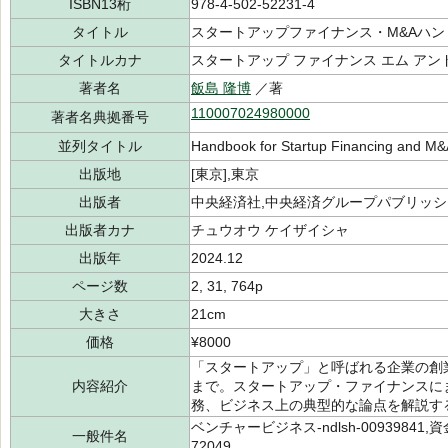
ISBN13桁
978-4-502-52231-4
タイトル
スタートアップファイナンス・M&Aハン
タイトルカナ
スタートアップ ファイナンス エム アン
著者名
飯島 隆博
／著
110007024980000
著者名典拠番号
並列タイトル
Handbook for Startup Financing and M
出版地
[東京],東京
出版者
中央経済社,中央経済グループパブリッシ
出版者カナ
チュウオウ ケイザイシャ
出版年
2024.12
ページ数
2, 31, 764p
大きさ
21cm
価格
¥8000
「スタートアップ」と呼ばれる企業の創業期
内容紹介
まで。スタートアップ・ファイナンスに
務、ビジネス上の典型的な論点を解説す
ベンチャービジネス-ndlsh-00939841,資金管
一般件名
72049