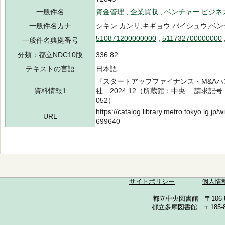
一般件名
資金管理
,
企業買収
,
ベンチャー ビジネ
一般件名カナ
シキン カンリ,キギョウ バイシュウ,ベ
510871200000000
,
511732700000000
一般件名典拠番号
分類：都立NDC10版
336.82
テキストの言語
日本語
『スタートアップファイナンス・M&Aハ
資料情報1
社 2024.12（所蔵館：中央 請求記号：/3
052）
https://catalog.library.metro.tokyo.lg.jp
URL
699640
サイトポリシー
個人情
都立中央図書館 〒106-857
都立多摩図書館 〒185-852