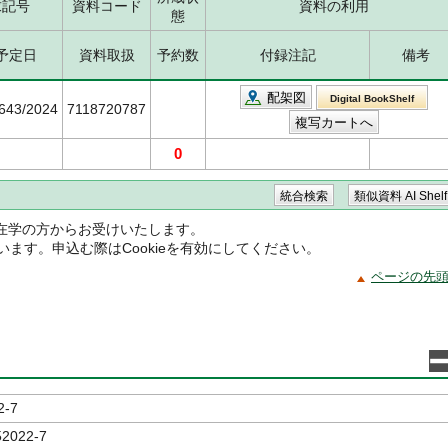
求記号
資料コード
資料の利用
態
予定日
資料取扱
予約数
付録注記
備考
配架図
Digital BookShelf
5643/2024
7118720787
0
在学の方からお受けいたします。
ています。申込む際はCookieを有効にしてください。
ページの先
2-7
52022-7