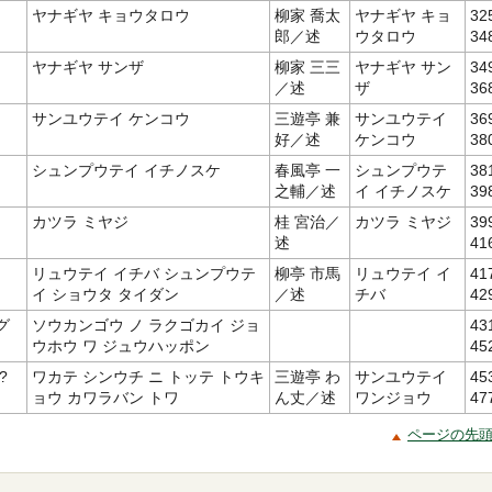
ヤナギヤ キョウタロウ
柳家 喬太
ヤナギヤ キョ
32
郎／述
ウタロウ
34
ヤナギヤ サンザ
柳家 三三
ヤナギヤ サン
34
／述
ザ
36
サンユウテイ ケンコウ
三遊亭 兼
サンユウテイ
36
好／述
ケンコウ
38
シュンプウテイ イチノスケ
春風亭 一
シュンプウテ
38
之輔／述
イ イチノスケ
39
カツラ ミヤジ
桂 宮治／
カツラ ミヤジ
39
述
41
リュウテイ イチバ シュンプウテ
柳亭 市馬
リュウテイ イ
41
イ ショウタ タイダン
／述
チバ
42
グ
ソウカンゴウ ノ ラクゴカイ ジョ
43
ウホウ ワ ジュウハッポン
45
?
ワカテ シンウチ ニ トッテ トウキ
三遊亭 わ
サンユウテイ
45
ョウ カワラバン トワ
ん丈／述
ワンジョウ
47
ページの先