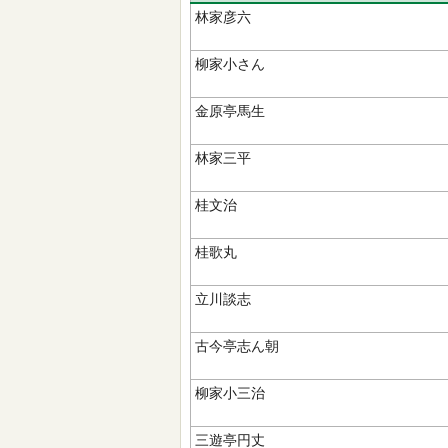
林家彦六
柳家小さん
金原亭馬生
林家三平
桂文治
桂歌丸
立川談志
古今亭志ん朝
柳家小三治
三遊亭円丈