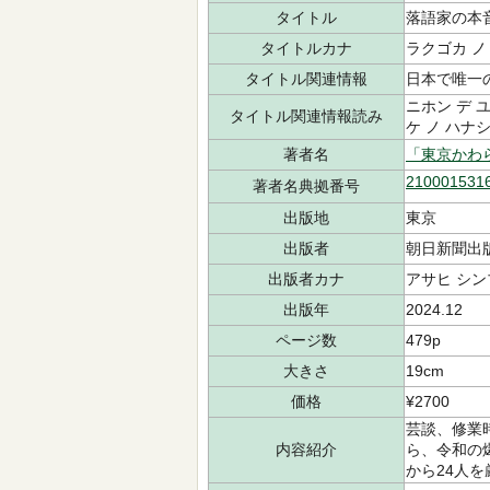
タイトル
落語家の本
タイトルカナ
ラクゴカ ノ
タイトル関連情報
日本で唯一
ニホン デ 
タイトル関連情報読み
ケ ノ ハナ
著者名
「東京かわ
210001531
著者名典拠番号
出版地
東京
出版者
朝日新聞出
出版者カナ
アサヒ シン
出版年
2024.12
ページ数
479p
大きさ
19cm
価格
¥2700
芸談、修業
内容紹介
ら、令和の
から24人