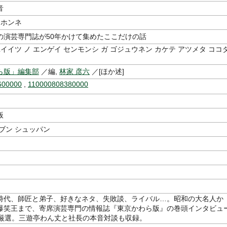
音
 ホンネ
の演芸専門誌が50年かけて集めたここだけの話
ユイイツ ノ エンゲイ センモンシ ガ ゴジュウネン カケテ アツメタ ココ
シ
ら版」編集部
／編,
林家 彦六
／[ほか述]
600000
,
110000808380000
版
ブン シュッパン
時代、師匠と弟子、好きなネタ、失敗談、ライバル…。昭和の大名人か
爆笑王まで、寄席演芸専門の情報誌『東京かわら版』の巻頭インタビュ
を厳選。三遊亭わん丈と社長の本音対談も収録。