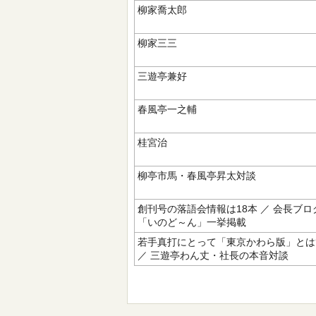
柳家喬太郎
柳家三三
三遊亭兼好
春風亭一之輔
桂宮治
柳亭市馬・春風亭昇太対談
創刊号の落語会情報は18本 ／ 会長ブロ
「いのど～ん」一挙掲載
若手真打にとって「東京かわら版」とは
／ 三遊亭わん丈・社長の本音対談