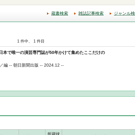
蔵書検索
雑誌記事検索
ジャンル検
1 件中、 1 件目
本音 日本で唯一の演芸専門誌が50年かけて集めたここだけの
- 朝日新聞出版 -- 2024.12 --
所蔵状