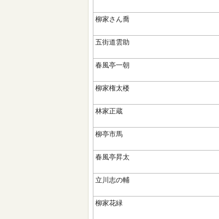
柳家さん喬
五街道雲助
春風亭一朝
柳家権太楼
林家正蔵
柳亭市馬
春風亭昇太
立川志の輔
柳家花緑