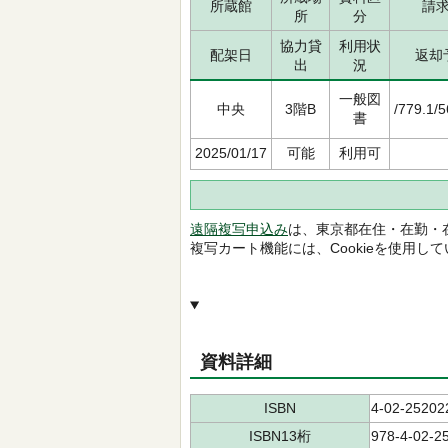
所蔵館
請
所
分
協力貸
利用状
配架日
返却
出
況
一般図
中央
3階B
/779.1/
書
2025/01/17
可能
利用可
遠隔複写申込み
は、東京都在住・在勤・
複写カート機能には、Cookieを使用し
資料詳細
ISBN
4-02-25202
ISBN13桁
978-4-02-2