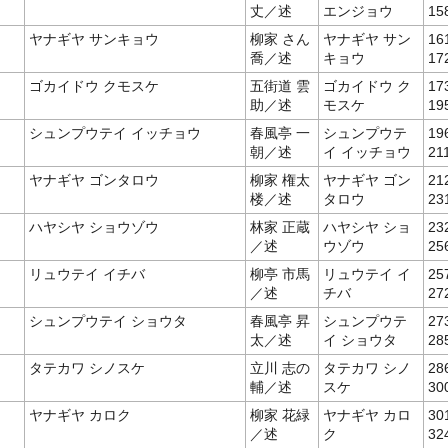
丈／述
エンジョウ
15
ヤナギヤ サンキョウ
柳家 さん
ヤナギヤ サン
16
喬／述
キョウ
17
ゴカイドウ クモスケ
五街道 雲
ゴカイドウ ク
17
助／述
モスケ
19
シュンプウテイ イッチョウ
春風亭 一
シュンプウテ
19
朝／述
イ イッチョウ
21
ヤナギヤ ゴンタロウ
柳家 権太
ヤナギヤ ゴン
21
楼／述
タロウ
23
ハヤシヤ ショウゾウ
林家 正蔵
ハヤシヤ ショ
23
／述
ウゾウ
25
リュウテイ イチバ
柳亭 市馬
リュウテイ イ
25
／述
チバ
27
シュンプウテイ ショウタ
春風亭 昇
シュンプウテ
27
太／述
イ ショウタ
28
タテカワ シノスケ
立川 志の
タテカワ シノ
28
輔／述
スケ
30
ヤナギヤ カロク
柳家 花緑
ヤナギヤ カロ
30
／述
ク
32