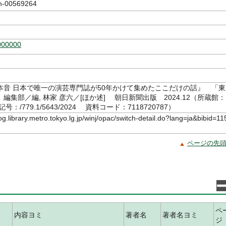
-00569264
000000
本音 日本で唯一の演芸専門誌が50年かけて集めたここだけの話』 「東
編集部／編, 林家 彦六／[ほか述] 朝日新聞出版 2024.12（所蔵館：
：/779.1/5643/2024 資料コード：7118720787）
log.library.metro.tokyo.lg.jp/winj/opac/switch-detail.do?lang=ja&bibid=11
ページの先
ペ
内容ヨミ
著者名
著者名ヨミ
ジ