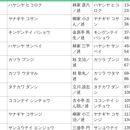
ハヤシヤ ヒコロク
林家 彦六
ハヤシヤ ヒコ
13
／述
ロク
23
ヤナギヤ コサン
柳家 小さ
ヤナギヤ コサ
24
ん／述
ン
36
キンゲンテイ バショウ
金原亭 馬
キンゲンテイ
37
生／述
バショウ
48
ハヤシヤ サンペイ
林家 三平
ハヤシヤ サン
49
／述
ペイ
54
カツラ ブンジ
桂 文治／
カツラ ブンジ
55
述
67
カツラ ウタマル
桂 歌丸／
カツラ ウタマ
68
述
ル
86
タテカワ ダンシ
立川 談志
タテカワ ダン
87
／述
シ
10
ココンテイ シンチョウ
古今亭 志
ココンテイ シ
10
ん朝／述
ンチョウ
11
ヤナギヤ コサンジ
柳家 小三
ヤナギヤ コサ
11
治／述
ンジ
13
サンユウテイ エンジョウ
三遊亭 円
サンユウテイ
13