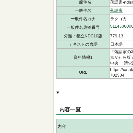
一般件名
落語家-ndlsh
一般件名
落語家
一般件名カナ
ラクゴカ
511450600
一般件名典拠番号
分類：都立NDC10版
779.13
テキストの言語
日本語
『落語家の
資料情報1
京かわら版」
中央 請求記号
https://cata
URL
702904
内容一覧
内容