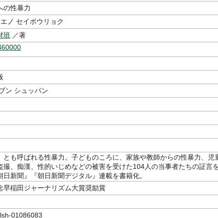
への性暴力
 エノ セイボウリョク
材班
／著
460000
版
ブン シュッパン
」とも呼ばれる性暴力。子どものころに、家族や教師からの性暴力、児
盗撮、痴漢、性的いじめなどの被害を受けた104人の当事者たちの証言
朝日新聞』『朝日新聞デジタル』連載を書籍化。
念早稲田ジャーナリズム大賞奨励賞
sh-01086083