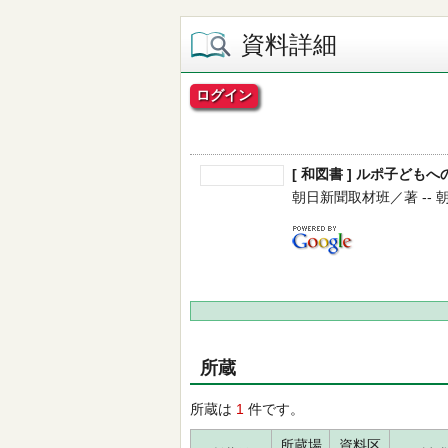
資料詳細
ログイン
[ 和図書 ] ルポ子ども
朝日新聞取材班／著 -- 朝日新
所蔵
所蔵は
1
件です。
所蔵場
資料区