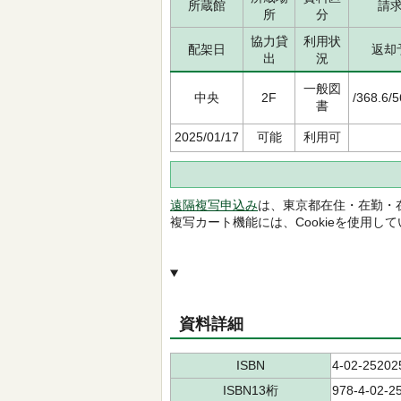
所蔵館
請
所
分
協力貸
利用状
配架日
返却
出
況
一般図
中央
2F
/368.6/
書
2025/01/17
可能
利用可
遠隔複写申込み
は、東京都在住・在勤・
複写カート機能には、Cookieを使用し
資料詳細
ISBN
4-02-25202
ISBN13桁
978-4-02-2