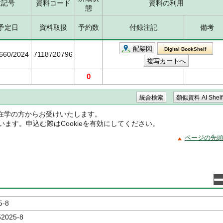
求記号
資料コード
資料の利用
態
予定日
資料取扱
予約数
付録注記
備考
配架図
Digital BookShelf
5660/2024
7118720796
0
在学の方からお受けいたします。
ています。申込む際はCookieを有効にしてください。
ページの先
5-8
52025-8