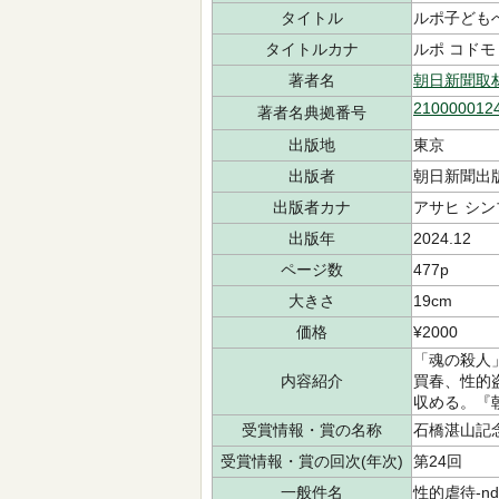
タイトル
ルポ子ども
タイトルカナ
ルポ コドモ
著者名
朝日新聞取
210000012
著者名典拠番号
出版地
東京
出版者
朝日新聞出
出版者カナ
アサヒ シン
出版年
2024.12
ページ数
477p
大きさ
19cm
価格
¥2000
「魂の殺人
内容紹介
買春、性的
収める。『
受賞情報・賞の名称
石橋湛山記
受賞情報・賞の回次(年次)
第24回
一般件名
性的虐待-ndl