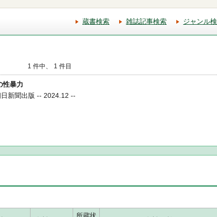
蔵書検索
雑誌記事検索
ジャンル検
1 件中、 1 件目
への性暴力
聞出版 -- 2024.12 --
所蔵状