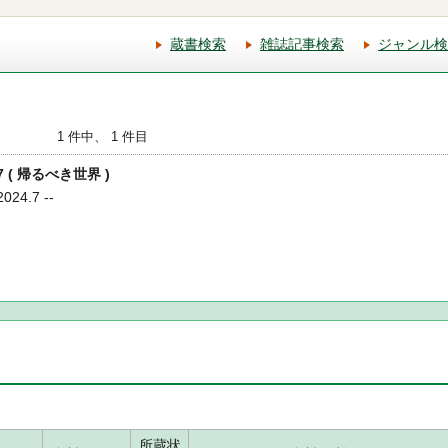
蔵書検索
雑誌記事検索
ジャンル検
1 件中、 1 件目
7 ( 帰るべき世界 )
24.7 --
所蔵状