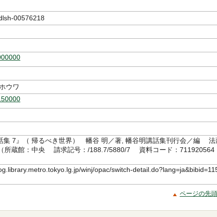
sh-00576218
000000
-ホウワ
150000
集 7』（ 帰るべき世界） 幡谷 明／著, 幡谷明講話集刊行会／編 法
7（所蔵館：中央 請求記号：/188.7/5880/7 資料コード：711920564
log.library.metro.tokyo.lg.jp/winj/opac/switch-detail.do?lang=ja&bibid=11
ページの先