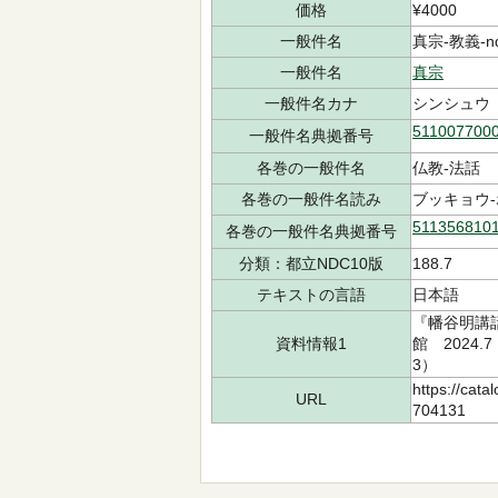
価格
¥4000
一般件名
真宗-教義-ndl
一般件名
真宗
一般件名カナ
シンシュウ
511007700
一般件名典拠番号
各巻の一般件名
仏教-法話
各巻の一般件名読み
ブッキョウ
511356810
各巻の一般件名典拠番号
分類：都立NDC10版
188.7
テキストの言語
日本語
『幡谷明講話
資料情報1
館 2024.
3）
https://cata
URL
704131