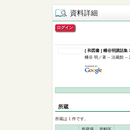
資料詳細
ログイン
[ 和図書 ] 幡谷明講話集 
幡谷 明／著 -- 法藏館 -- 20
所蔵
所蔵は
1
件です。
所蔵場
資料区