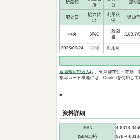
所蔵館
請求
所
分
協力貸
利用状
配架日
返却
出
況
一般図
中央
3階C
/188.7/
書
2025/06/24
可能
利用可
遠隔複写申込み
は、東京都在住・在勤・
複写カート機能には、Cookieを使用し
資料詳細
ISBN
4-8318-345
ISBN13桁
978-4-8318