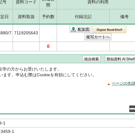
記号
資料コード
資料の利用
態
予定日
資料取扱
予約数
付録注記
備考
配架図
Digital BookShelf
5880/7
7119205643
0
在学の方からお受けいたします。
ています。申込む際はCookieを有効にしてください。
ページの先
9-1
-3459-1