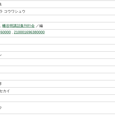
集
ラ コウワシュウ
,
幡谷明講話集刊行会
／編
760000
,
210001696380000
ン
界
 セカイ
ウ