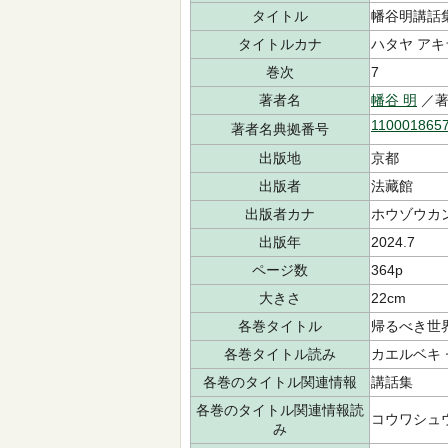
タイトル
幡谷明講話
タイトルカナ
ハタヤ アキ
巻次
7
著者名
幡谷 明
／著
110001865
著者名典拠番号
出版地
京都
出版者
法藏館
出版者カナ
ホウゾウカ
出版年
2024.7
ページ数
364p
大きさ
22cm
各巻タイトル
帰るべき世
各巻タイトル読み
カエルベキ
各巻のタイトル関連情報
講話集
各巻のタイトル関連情報読
コウワシュ
み