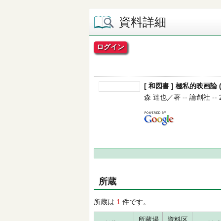
資料詳細
ログイン
[ 和図書 ] 極私的映画論 
森 達也／著 -- 論創社 -- 20
所蔵
所蔵は
1
件です。
所蔵場
資料区