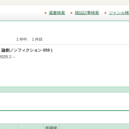
蔵書検索
雑誌記事検索
ジャンル検
1 件中、 1 件目
( 論創ノンフィクション 059 )
25.2 --
所蔵状