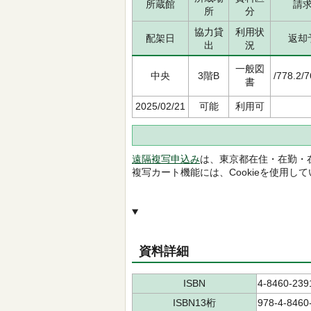
所蔵館
請
所
分
協力貸
利用状
配架日
返却
出
況
一般図
中央
3階B
/778.2/
書
2025/02/21
可能
利用可
遠隔複写申込み
は、東京都在住・在勤・
複写カート機能には、Cookieを使用し
資料詳細
ISBN
4-8460-239
ISBN13桁
978-4-8460