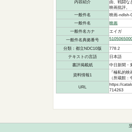
内容紹介
由、戦闘な
映画批評。
一般件名
映画-ndlsh-
一般件名
映画
一般件名カナ
エイガ
510506500
一般件名典拠番号
分類：都立NDC10版
778.2
テキストの言語
日本語
書評掲載紙
中日新聞・東京
『極私的映画
資料情報1
（所蔵館：中央
https://cata
URL
714263