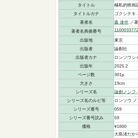
タイトル
極私的映画
タイトルカナ
ゴクシテキ
著者名
森 達也
／
110003377
著者名典拠番号
出版地
東京
出版者
論創社
出版者カナ
ロンソウシ
出版年
2025.2
ページ数
301p
大きさ
19cm
シリーズ名
論創ノンフ
シリーズ名のルビ等
ロンソウ 
シリーズ番号
059
シリーズ番号読み
59
価格
¥1800
大島渚だか