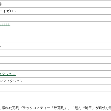
論
 エイガロン
著
230000
ャ
ィクション
ノンフィクション
ら撮れた死刑ブラックコメディー「絞死刑」、「翔んで埼玉」が痛快な