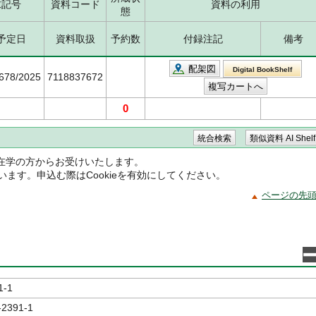
求記号
資料コード
資料の利用
態
予定日
資料取扱
予約数
付録注記
備考
配架図
Digital BookShelf
7678/2025
7118837672
0
在学の方からお受けいたします。
ています。申込む際はCookieを有効にしてください。
ページの先
1-1
-2391-1