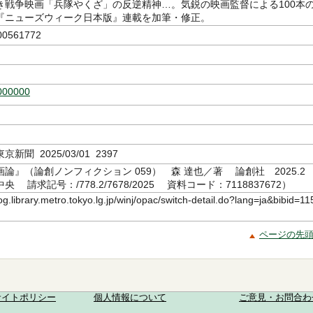
き戦争映画「兵隊やくざ」の反逆精神…。気鋭の映画監督による100本
『ニューズウィーク日本版』連載を加筆・修正。
00561772
000000
新聞 2025/03/01 2397
論』（論創ノンフィクション 059） 森 達也／著 論創社 2025.2
 請求記号：/778.2/7678/2025 資料コード：7118837672）
log.library.metro.tokyo.lg.jp/winj/opac/switch-detail.do?lang=ja&bibid=11
ページの先
サイトポリシー
個人情報について
ご意見・お問合わ