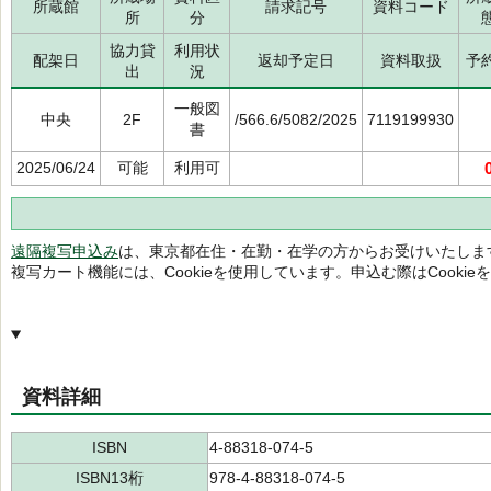
所蔵館
請求記号
資料コード
所
分
協力貸
利用状
配架日
返却予定日
資料取扱
予
出
況
一般図
中央
2F
/566.6/5082/2025
7119199930
書
2025/06/24
可能
利用可
遠隔複写申込み
は、東京都在住・在勤・在学の方からお受けいたしま
複写カート機能には、Cookieを使用しています。申込む際はCooki
資料詳細
ISBN
4-88318-074-5
ISBN13桁
978-4-88318-074-5