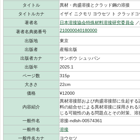
タイトル
異材・肉盛溶接とクラッド鋼の溶接
タイトルカナ
イザイ ニクモリ ヨウセツ ト クラッドコ
著者名
日本溶接協会特殊材料溶接研究委員会
／
210000040180000
著者名典拠番号
出版地
東京
出版者
産報出版
出版者カナ
サンポウ シュッパン
出版年
2025.1
ページ数
315p
大きさ
22cm
価格
¥12000
異材溶接部および肉盛溶接部に生起する
内容紹介
料の組合せによる異材溶接に採用される
じる可能性のある問題点とその対策、溶
一般件名
溶接-ndlsh-00574361
一般件名
溶接
一般件名カナ
ヨウセツ