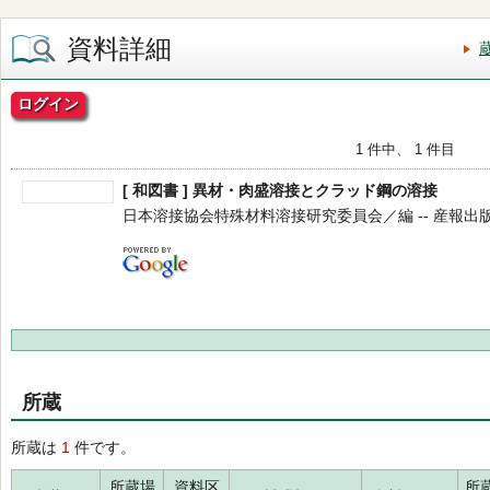
資料詳細
ログイン
1 件中、 1 件目
[ 和図書 ] 異材・肉盛溶接とクラッド鋼の溶接
日本溶接協会特殊材料溶接研究委員会／編 -- 産報出版 -- 2
所蔵
所蔵は
1
件です。
所蔵場
資料区
所