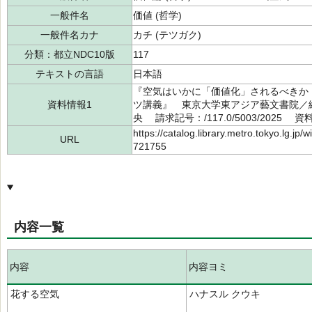
一般件名
価値 (哲学)
一般件名カナ
カチ (テツガク)
分類：都立NDC10版
117
テキストの言語
日本語
『空気はいかに「価値化」されるべきか
資料情報1
ツ講義』 東京大学東アジア藝文書院／編
央 請求記号：/117.0/5003/2025 資
https://catalog.library.metro.tokyo.lg.jp
URL
721755
内容一覧
内容
内容ヨミ
花する空気
ハナスル クウキ