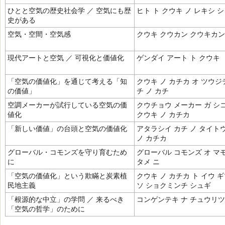
ひとと空気の歴史社会学 ／ 空気にも歴
ヒト ト クウキ ノ レキシ 
史がある
空気・空間・空気感
クウキ クウカン クウキカン
現代アートと空気 ／ 可視化と価値化
ゲンダイ アート ト クウキ
「空気の価値化」を通じて考える「知
クウキ ノ カチカ オ ツウジ
の価値」
チ ノ カチ
空調メーカーが試行している空気の価
クウチョウ メーカー ガ シコ
値化
クウキ ノ カチカ
「新しい価値」の台頭と空気の価値化
アタラシイ カチ ノ タイトウ
ノ カチカ
グローバル・コモンズを守り育むため
グローバル コモンズ オ マ
に
タメ ニ
「空気の価値化」という欺瞞と炭素植
クウキ ノ カチカ ト イウ ギ
民地主義
ソ ショクミンチ シュギ
「根源的な中立」の学問 ／ 来るべき
コンゲンテキ ナ チュウリツ
「空気の哲学」のために