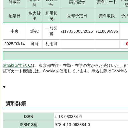
所蔵館
請求記号
資料コード
所
分
協力貸
利用状
配架日
返却予定日
資料取扱
予
出
況
一般図
中央
3階C
/117.0/5003/2025
7118896996
書
2025/03/14
可能
利用可
遠隔複写申込み
は、東京都在住・在勤・在学の方からお受けいたしま
複写カート機能には、Cookieを使用しています。申込む際はCooki
資料詳細
ISBN
4-13-063384-0
ISBN13桁
978-4-13-063384-0