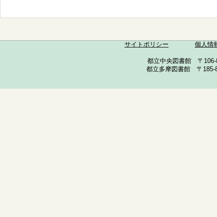
サイトポリシー
個人情
都立中央図書館 〒106-857
都立多摩図書館 〒185-852