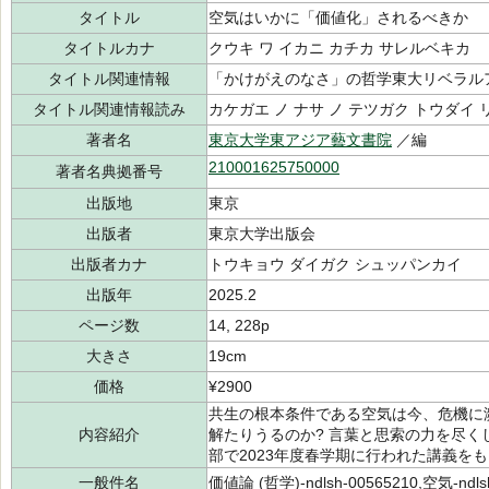
タイトル
空気はいかに「価値化」されるべきか
タイトルカナ
クウキ ワ イカニ カチカ サレルベキカ
タイトル関連情報
「かけがえのなさ」の哲学東大リベラル
タイトル関連情報読み
カケガエ ノ ナサ ノ テツガク トウダイ 
著者名
東京大学東アジア藝文書院
／編
210001625750000
著者名典拠番号
出版地
東京
出版者
東京大学出版会
出版者カナ
トウキョウ ダイガク シュッパンカイ
出版年
2025.2
ページ数
14, 228p
大きさ
19cm
価格
¥2900
共生の根本条件である空気は今、危機に
内容紹介
解たりうるのか? 言葉と思索の力を尽
部で2023年度春学期に行われた講義を
一般件名
価値論 (哲学)-ndlsh-00565210,空気-ndls