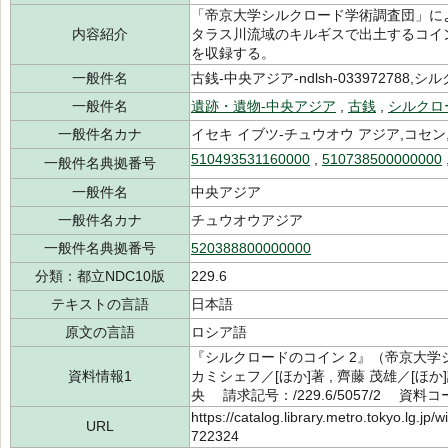
「帝京大学シルクロード学術調査団」に
内容紹介
タラス川流域のキルギスで出土するコイ
を収録する。
一般件名
古銭-中央アジア-ndlsh-033972788,シルク
一般件名
遺跡・遺物-中央アジア
,
古銭
,
シルクロ
一般件名カナ
イセキ イブツ-チュウオウ アジア,コセン
510493531160000
,
510738500000000
一般件名典拠番号
一般件名
中央アジア
一般件名カナ
チュウオウアジア
一般件名典拠番号
520388800000000
分類：都立NDC10版
229.6
テキストの言語
日本語
原文の言語
ロシア語
『シルクロードのコイン 2』（帝京大学シル
資料情報1
カミシェフ／[ほか]著 , 齊藤 茂雄／[ほ
央 請求記号：/229.6/5057/2 資料コー
https://catalog.library.metro.tokyo.lg.jp
URL
722324