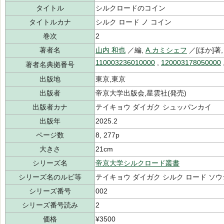
タイトル
シルクロードのコイン
タイトルカナ
シルク ロード ノ コイン
巻次
2
著者名
山内 和也
／編,
A.カミシェフ
／[ほか]著
110003236010000
,
120003178050000
著者名典拠番号
出版地
東京,東京
出版者
帝京大学出版会,星雲社(発売)
出版者カナ
テイキョウ ダイガク シュッパンカイ
出版年
2025.2
ページ数
8, 277p
大きさ
21cm
シリーズ名
帝京大学シルクロード叢書
シリーズ名のルビ等
テイキョウ ダイガク シルク ロード ソ
シリーズ番号
002
シリーズ番号読み
2
価格
¥3500