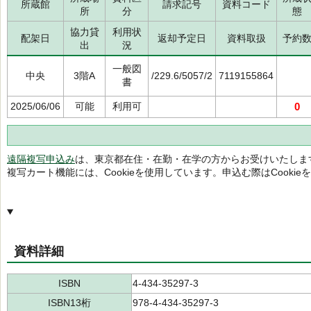
所蔵館
請求記号
資料コード
所
分
態
協力貸
利用状
配架日
返却予定日
資料取扱
予約
出
況
一般図
中央
3階A
/229.6/5057/2
7119155864
書
2025/06/06
可能
利用可
0
遠隔複写申込み
は、東京都在住・在勤・在学の方からお受けいたしま
複写カート機能には、Cookieを使用しています。申込む際はCooki
資料詳細
ISBN
4-434-35297-3
ISBN13桁
978-4-434-35297-3