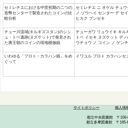
セミレチエにおける中世初期の二つの
セミレチエ ニ オケル チュウ
造幣センターで製造されたコインの比
ノ ゾウヘイ センター デ セ
較分析
ヒカク ブンセキ
チュー川流域(キルギズスタン)のシシ
チューガワ リュウイキ キル
ュ・トベ遺跡(ヌズケット)で発見され
トベ イセキ ヌズケット デ 
た唐王朝のコインの現地模倣銭
ウチョウ ノ コイン ノ ゲン
いわゆる「プロト・カラハン銭」をめ
イワユル プロト カラハンセン
ぐって
サイトポリシー
個人情
都立中央図書館 〒106-857
都立多摩図書館 〒185-852