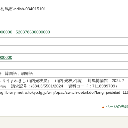
馬市-ndlsh-034015101
000000
,
520378600000000
000000
語 韓国語；朝鮮語
りうまれきし 山内光枝展』 山内 光枝／[著] 対馬博物館 2024.7
 請求記号：/384.3/5501/2024 資料コード：7118989709）
log.library.metro.tokyo.lg.jp/winj/opac/switch-detail.do?lang=ja&bibid=11
ページの先