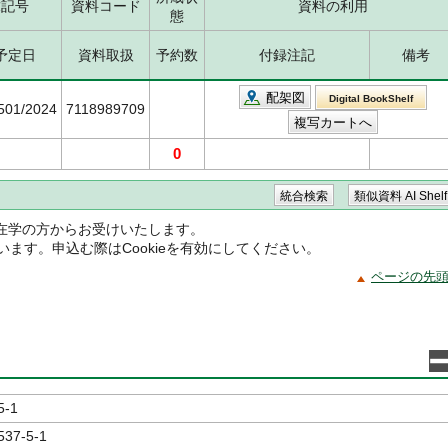
求記号
資料コード
資料の利用
態
予定日
資料取扱
予約数
付録注記
備考
配架図
Digital BookShelf
5501/2024
7118989709
0
在学の方からお受けいたします。
ています。申込む際はCookieを有効にしてください。
ページの先
5-1
537-5-1