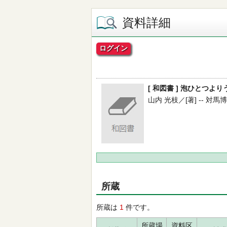
資料詳細
ログイン
[ 和図書 ] 泡ひとつよ
山内 光枝／[著] -- 対馬博物館
所蔵
所蔵は
1
件です。
所蔵場
資料区