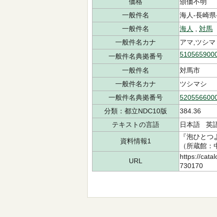
価格
頒価不明
一般件名
海人-長崎県-対
一般件名
海人
,
対馬
一般件名カナ
アマ,ツシマ
510565900
一般件名典拠番号
一般件名
対馬市
一般件名カナ
ツシマシ
一般件名典拠番号
520556600
分類：都立NDC10版
384.36
テキストの言語
日本語 英
『泡ひとつよ
資料情報1
（所蔵館：中央
https://cata
URL
730170