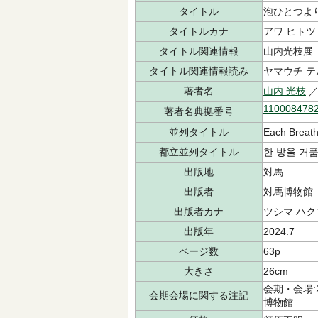
タイトル
泡ひとつよ
タイトルカナ
アワ ヒトツ
タイトル関連情報
山内光枝展
タイトル関連情報読み
ヤマウチ テ
著者名
山内 光枝
／
110008478
著者名典拠番号
並列タイトル
Each Breath
都立並列タイトル
한 방울 거
出版地
対馬
出版者
対馬博物館
出版者カナ
ツシマ ハ
出版年
2024.7
ページ数
63p
大きさ
26cm
会期・会場:
会期会場に関する注記
博物館