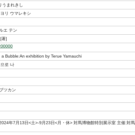
りうまれきし
 ヨリ ウマレキシ
ルエ テン
[著]
200000
 a Bubble:An exhibition by Terue Yamauchi
품으로 나
クブツカン
2024年7月13日<土>-9月23日<月・休> 対馬博物館特別展示室 主催:対馬