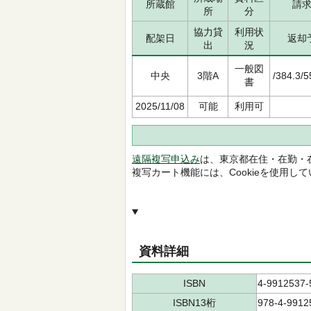
所蔵館
請
所
分
協力貸
利用状
配架日
返却
出
況
一般図
中央
3階A
/384.3/
書
2025/11/08
可能
利用可
遠隔複写申込み
は、東京都在住・在勤・
複写カート機能には、Cookieを使用し
資料詳細
ISBN
4-9912537-
ISBN13桁
978-4-9912