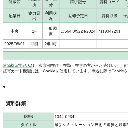
所蔵館
請求記号
資料コード
所
分
協力貸
利用状
配架日
返却予定日
資料取扱
予
出
況
一般図
中央
2F
D/564.0/5224/2024
7119347291
書
2025/08/01
可能
利用可
遠隔複写申込み
は、東京都在住・在勤・在学の方からお受けいたしま
複写カート機能には、Cookieを使用しています。申込む際はCooki
資料詳細
ISSN
1344-0934
タイトル
最新シミュレーション技術の進歩と鉄鋼