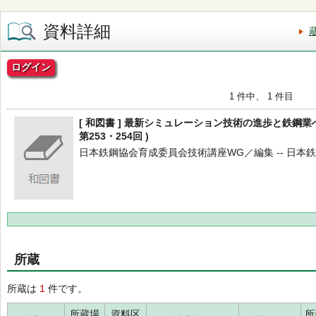
資料詳細
ログイン
1 件中、 1 件目
[ 和図書 ] 最新シミュレーション技術の進歩と鉄鋼業
第253・254回 )
日本鉄鋼協会育成委員会技術講座WG／編集 -- 日本鉄鋼協会 -
所蔵
所蔵は
1
件です。
所蔵場
資料区
所