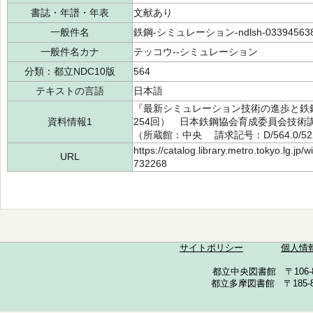
書誌・年譜・年表
文献あり
一般件名
鉄鋼-シミュレーション-ndlsh-03394563
一般件名カナ
テッコウ--シミュレーション
分類：都立NDC10版
564
テキストの言語
日本語
『最新シミュレーション技術の進歩と鉄鋼
資料情報1
254回） 日本鉄鋼協会育成委員会技術講
（所蔵館：中央 請求記号：D/564.0/522
https://catalog.library.metro.tokyo.lg.jp
URL
732268
サイトポリシー
個人情
都立中央図書館 〒106-857
都立多摩図書館 〒185-852