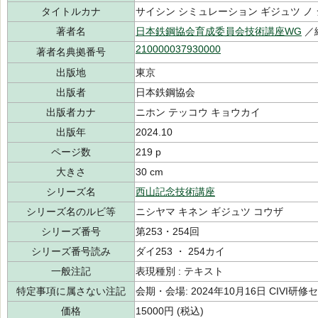
タイトルカナ
サイシン シミュレーション ギジュツ ノ 
著者名
日本鉄鋼協会育成委員会技術講座WG
／
210000037930000
著者名典拠番号
出版地
東京
出版者
日本鉄鋼協会
出版者カナ
ニホン テッコウ キョウカイ
出版年
2024.10
ページ数
219 p
大きさ
30 cm
シリーズ名
西山記念技術講座
シリーズ名のルビ等
ニシヤマ キネン ギジュツ コウザ
シリーズ番号
第253・254回
シリーズ番号読み
ダイ253 ・ 254カイ
一般注記
表現種別 : テキスト
特定事項に属さない注記
会期・会場: 2024年10月16日 CIVI
価格
15000円 (税込)