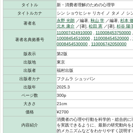
タイトル
新・消費者理解のための心理学
タイトルカナ
シン ショウヒシャ リカイ ノ タメ ノ 
永野 光朗
／編著,
秋山 学
／編著,
杉本 
著者名
元木 康介
／[著],
松田 憲
／[著],
杉谷 陽
110007424910000
,
110008453750000
10008454510000
,
110008454520000
,
著者名典拠番号
0008454530000
,
110006742050000
版表示
第2版
出版地
東京
出版者
福村出版
出版者カナ
フクムラ シュッパン
出版年
2025.3
ページ数
300p
大きさ
21cm
価格
¥2700
消費者の心理や行動を科学的・総合的に
内容紹介
を実践できるように、最新の研究動向を
的メカニズムなどをわかりやすく説明す