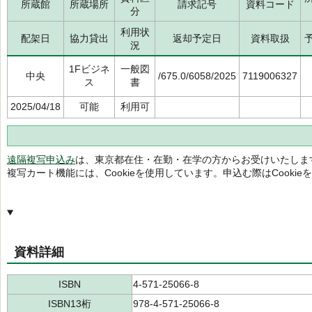
所蔵館
所蔵場所
請求記号
資料コード
分
利用状
配架日
協力貸出
返却予定日
資料取扱
況
1Fビジネ
一般図
中央
/675.0/6058/2025
7119006327
ス
書
2025/04/18
可能
利用可
遠隔複写申込み
は、東京都在住・在勤・在学の方からお受けいたしま
複写カート機能には、Cookieを使用しています。申込む際はCooki
資料詳細
ISBN
4-571-25066-8
ISBN13桁
978-4-571-25066-8