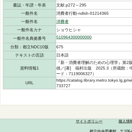
書誌・年譜・年表
文献:p272～295
一般件名
消費者行動-ndlsh-01214365
一般件名
消費者
一般件名カナ
ショウヒシャ
510964300000000
一般件名典拠番号
分類：都立NDC10版
675
テキストの言語
日本語
『新・消費者理解のための心理学』第2版 永
資料情報1
雄／[著] 福村出版 2025.3（所蔵館：中
ード：7119006327）
https://catalog.library.metro.tokyo.lg.jp
URL
733727
サイトポリシー
個人情
都立中央図書館 〒106-857