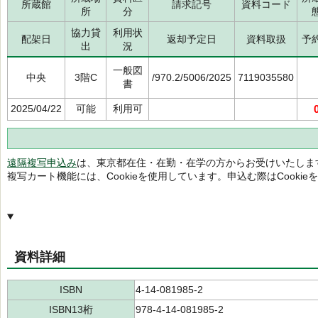
所蔵館
請求記号
資料コード
所
分
協力貸
利用状
配架日
返却予定日
資料取扱
予
出
況
一般図
中央
3階C
/970.2/5006/2025
7119035580
書
2025/04/22
可能
利用可
遠隔複写申込み
は、東京都在住・在勤・在学の方からお受けいたしま
複写カート機能には、Cookieを使用しています。申込む際はCooki
資料詳細
ISBN
4-14-081985-2
ISBN13桁
978-4-14-081985-2