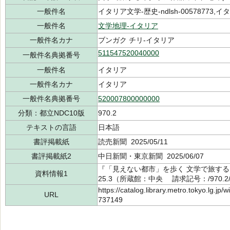
一般件名
イタリア文学-歴史-ndlsh-00578773,イタリ
一般件名
文学地理-イタリア
一般件名カナ
ブンガク チリ-イタリア
511547520040000
一般件名典拠番号
一般件名
イタリア
一般件名カナ
イタリア
一般件名典拠番号
520007800000000
分類：都立NDC10版
970.2
テキストの言語
日本語
書評掲載紙
読売新聞 2025/05/11
書評掲載紙2
中日新聞・東京新聞 2025/06/07
『「見えない都市」を歩く 文学で旅する
資料情報1
25.3（所蔵館：中央 請求記号：/970.2/5
https://catalog.library.metro.tokyo.lg.jp
URL
737149