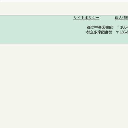
サイトポリシー
個人情
都立中央図書館 〒106-857
都立多摩図書館 〒185-852