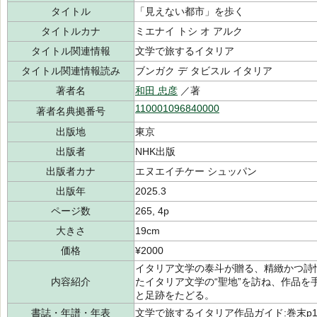
タイトル
「見えない都市」を歩く
タイトルカナ
ミエナイ トシ オ アルク
タイトル関連情報
文学で旅するイタリア
タイトル関連情報読み
ブンガク デ タビスル イタリア
著者名
和田 忠彦
／著
110001096840000
著者名典拠番号
出版地
東京
出版者
NHK出版
出版者カナ
エヌエイチケー シュッパン
出版年
2025.3
ページ数
265, 4p
大きさ
19cm
価格
¥2000
イタリア文学の泰斗が贈る、精緻かつ詩
内容紹介
たイタリア文学の“聖地”を訪ね、作品
と足跡をたどる。
書誌・年譜・年表
文学で旅するイタリア作品ガイド:巻末p1