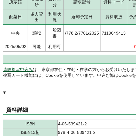
所蔵館
請求記号
資料コード
所
分
協力貸
利用状
配架日
返却予定日
資料取扱
予
出
況
一般図
中央
3階B
/778.2/7701/2025
7119049413
書
2025/05/02
可能
利用可
遠隔複写申込み
は、東京都在住・在勤・在学の方からお受けいたしま
複写カート機能には、Cookieを使用しています。申込む際はCooki
資料詳細
ISBN
4-06-539421-2
ISBN13桁
978-4-06-539421-2