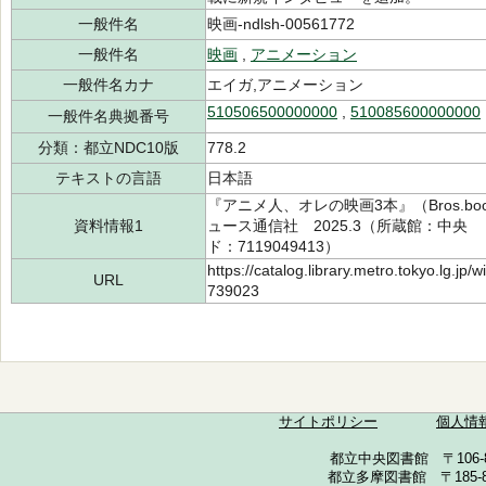
一般件名
映画-ndlsh-00561772
一般件名
映画
,
アニメーション
一般件名カナ
エイガ,アニメーション
510506500000000
,
510085600000000
一般件名典拠番号
分類：都立NDC10版
778.2
テキストの言語
日本語
『アニメ人、オレの映画3本』（Bros.bo
資料情報1
ュース通信社 2025.3（所蔵館：中央 請求
ド：7119049413）
https://catalog.library.metro.tokyo.lg.jp
URL
739023
サイトポリシー
個人情
都立中央図書館 〒106-857
都立多摩図書館 〒185-852