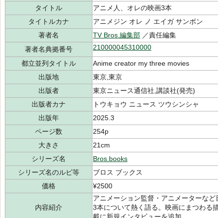
タイトル
アニメ人、オレの映画3本
タイトルカナ
アニメジン オレ ノ エイガ サンボン
著者名
TV Bros.編集部
／責任編集
210000045310000
著者名典拠番号
都立並列タイトル
Anime creator my three movies
出版地
東京,東京
出版者
東京ニュース通信社,講談社(発売)
出版者カナ
トウキョウ ニュース ツウシンシャ
出版年
2025.3
ページ数
254p
大きさ
21cm
シリーズ名
Bros.books
シリーズ名のルビ等
ブロス ブックス
価格
¥2500
アニメーション監督・アニメーターなど
内容紹介
3本について熱く語る。映画にまつわる描き
載に新規インタビューを追加。